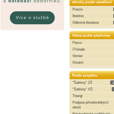
eKnihy podle zaměření
Poezie
Beletrie
Odborná literatura
Videa podle platformy
Pasco
iTriangle
Vernier
Ostatní
Podle projektu
"Šablony" ZŠ
1
"Šablony" SŠ
Triangl
Podpora přírodovědných
oborů
Polytechnické vzdělávání