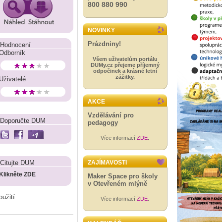
800 880 990
NOVINKY
Prázdniny!
Hodnocení
Odborník
Všem uživatelům portálu
DUMy.cz přejeme příjemný
odpočinek a krásné letní
zážitky.
Uživatelé
AKCE
Vzdělávání pro
Doporučte DUM
pedagogy
Více informací
ZDE
.
Citujte DUM
ZAJÍMAVOSTI
Klikněte ZDE
Maker Space pro školy
v Otevřeném mlýně
oužití
Více informací
ZDE
.