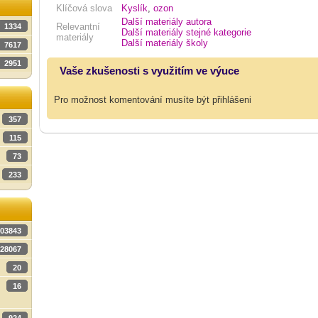
Klíčová slova
Kyslík
,
ozon
Další materiály autora
Relevantní
1334
Další materiály stejné kategorie
materiály
Další materiály školy
7617
2951
Vaše zkušenosti s využitím ve výuce
Pro možnost komentování musíte být přihlášeni
357
115
73
233
03843
28067
20
16