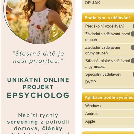
OP JAK
Podle typu vzdělávání
Předškolní vzdělávání
Základní vzdělávání první
stupeň
Základní vzdělávání
druhý stupeň
Středoškolské vzdělávání
a gymnázia
Speciální vzdělávání
DVPP
Aplikace podle systému
Windows
Android
Apple