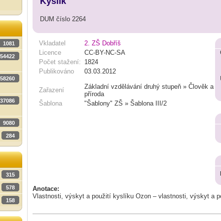
Kyslík
DUM číslo 2264
Vkladatel
2. ZŠ Dobříš
1081
Licence
CC-BY-NC-SA
54422
Počet stažení:
1824
Publikováno
03.03.2012
58260
Základní vzdělávání druhý stupeň » Člověk a
Zařazení
příroda
37086
Šablona
"Šablony" ZŠ » Šablona III/2
9080
284
315
578
Anotace:
Vlastnosti, výskyt a použití kyslíku Ozon – vlastnosti, výskyt a p
158