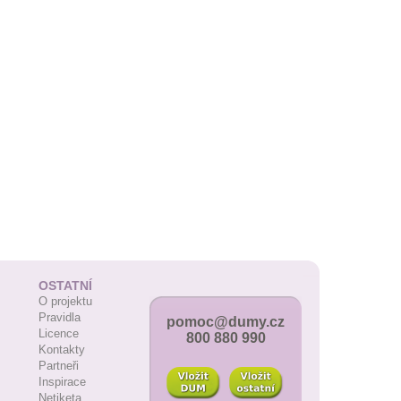
OSTATNÍ
O projektu
Pravidla
pomoc@dumy.cz
Licence
800 880 990
Kontakty
Partneři
Inspirace
Netiketa