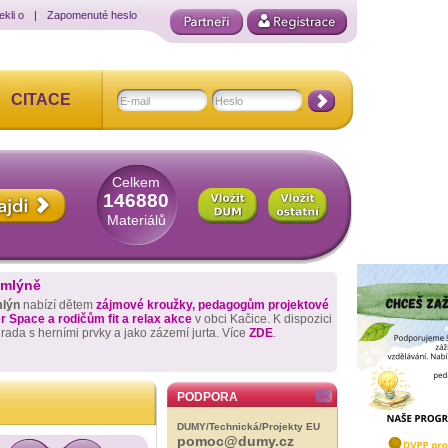
ekli o
|
Zapomenuté heslo
CITACE
Celkem
146880
Materiálů
 mlýně
mlýn
nabízí dětem
zájmové kroužky, pedagogům projektové
 Space a rodičům fit a relax akce
v obci Kačice. K dispozici
hrada s herními prvky a jako zázemí jurta. Více
ZDE
.
PODPORA
DUMY/Technická/Projekty EU
pomoc@dumy.cz