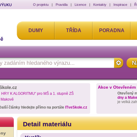
O projektu
|
Pravidla
|
Licence
|
Kontakty
|
Inspirace
|
Ř
DUMY
TŘÍDA
PORADNA
Skole.cz
Akce v Otevřeném
Otevřený 
D HRY K ALGORITMU“ pro MŠ a 1. stupně ZŠ
dny a Maker
a Makově
je velká za
Další články hledejte přímo na portále
ITveSkole.cz
Detail materiálu
ony