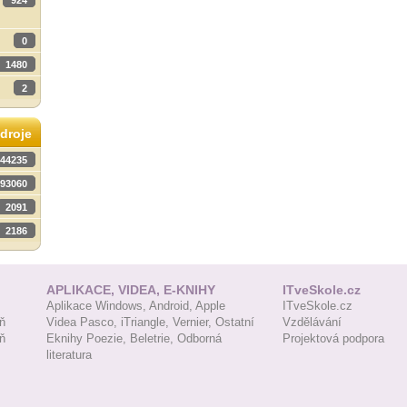
924
0
1480
2
droje
44235
93060
2091
2186
APLIKACE, VIDEA, E-KNIHY
ITveSkole.cz
Aplikace Windows,
Android,
Apple
ITveSkole.cz
ň
Videa Pasco,
iTriangle,
Vernier,
Ostatní
Vzdělávání
ň
Eknihy Poezie,
Beletrie,
Odborná
Projektová podpora
literatura