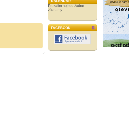
KALENDÁŘ
Prozatím nejsou žádné
záznamy
FACEBOOK