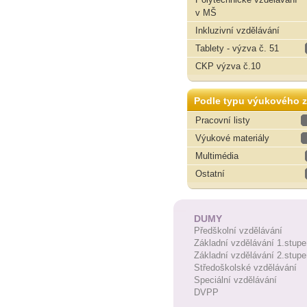
v MŠ
Inkluzivní vzdělávání
Tablety - výzva č. 51
CKP výzva č.10
Podle typu výukového z
Pracovní listy
Výukové materiály
Multimédia
Ostatní
DUMY
Předškolní vzdělávání
Základní vzdělávání 1.stupe
Základní vzdělávání 2.stupe
Středoškolské vzdělávání
Speciální vzdělávání
DVPP