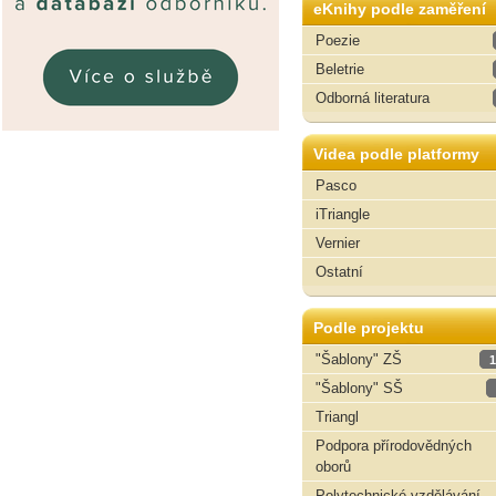
eKnihy podle zaměření
Poezie
Beletrie
Odborná literatura
Videa podle platformy
Pasco
iTriangle
Vernier
Ostatní
Podle projektu
"Šablony" ZŠ
1
"Šablony" SŠ
Triangl
Podpora přírodovědných
oborů
Polytechnické vzdělávání