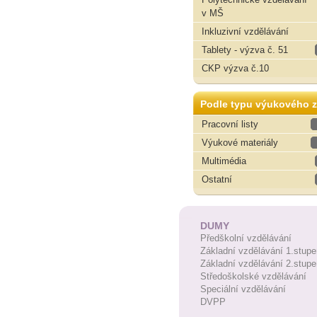
v MŠ
Inkluzivní vzdělávání
Tablety - výzva č. 51
CKP výzva č.10
Podle typu výukového z
Pracovní listy
Výukové materiály
Multimédia
Ostatní
DUMY
Předškolní vzdělávání
Základní vzdělávání 1.stupe
Základní vzdělávání 2.stupe
Středoškolské vzdělávání
Speciální vzdělávání
DVPP