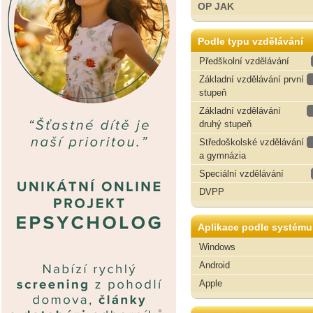
OP JAK
Podle typu vzdělávání
Předškolní vzdělávání
Základní vzdělávání první
stupeň
Základní vzdělávání
druhý stupeň
Středoškolské vzdělávání
a gymnázia
Speciální vzdělávání
DVPP
Aplikace podle systému
Windows
Android
Apple