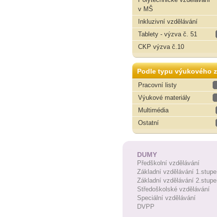
v MŠ
Inkluzivní vzdělávání
Tablety - výzva č. 51
CKP výzva č.10
Podle typu výukového z
Pracovní listy
Výukové materiály
Multimédia
Ostatní
DUMY
Předškolní vzdělávání
Základní vzdělávání 1.stupe
Základní vzdělávání 2.stupe
Středoškolské vzdělávání
Speciální vzdělávání
DVPP