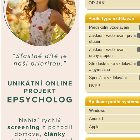
OP JAK
Podle typu vzdělávání
Předškolní vzdělávání
Základní vzdělávání první
stupeň
Základní vzdělávání
druhý stupeň
Středoškolské vzdělávání
a gymnázia
Speciální vzdělávání
DVPP
Aplikace podle systému
Windows
Android
Apple