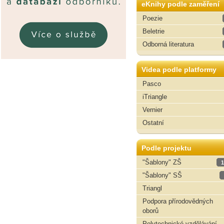
eKnihy podle zaměření
Poezie
Beletrie
Odborná literatura
Videa podle platformy
Pasco
iTriangle
Vernier
Ostatní
Podle projektu
"Šablony" ZŠ
1
"Šablony" SŠ
Triangl
Podpora přírodovědných
oborů
Polytechnické vzdělávání