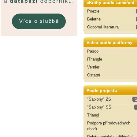
eKnihy podle zaměření
Poezie
Beletrie
Odborná literatura
Videa podle platformy
Pasco
iTriangle
Vernier
Ostatní
Podle projektu
"Šablony" ZŠ
1
"Šablony" SŠ
Triangl
Podpora přírodovědných
oborů
Polytechnické vzdělávání