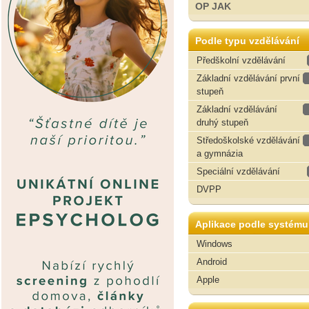
OP JAK
Podle typu vzdělávání
Předškolní vzdělávání
Základní vzdělávání první
stupeň
Základní vzdělávání
druhý stupeň
Středoškolské vzdělávání
a gymnázia
Speciální vzdělávání
DVPP
Aplikace podle systému
Windows
Android
Apple