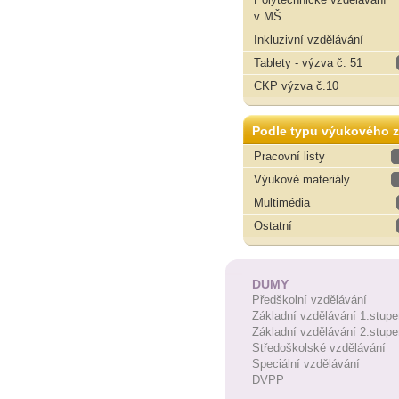
v MŠ
Inkluzivní vzdělávání
Tablety - výzva č. 51
CKP výzva č.10
Podle typu výukového z
Pracovní listy
Výukové materiály
Multimédia
Ostatní
DUMY
Předškolní vzdělávání
Základní vzdělávání 1.stupe
Základní vzdělávání 2.stupe
Středoškolské vzdělávání
Speciální vzdělávání
DVPP