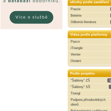
eKnihy podle zaměření
Poezie
Beletrie
Odborná literatura
Videa podle platformy
Pasco
iTriangle
Vernier
Ostatní
Podle projektu
"Šablony" ZŠ
1
"Šablony" SŠ
Triangl
Podpora přírodovědných
oborů
Polytechnické vzdělávání