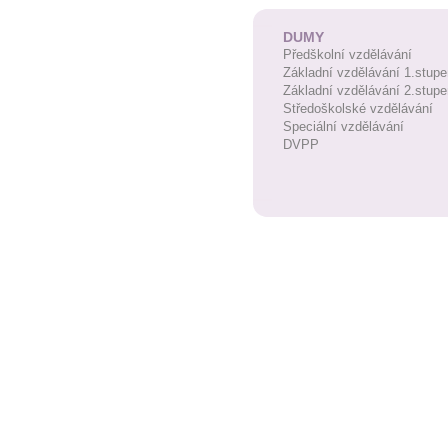
DUMY
Předškolní vzdělávání
Základní vzdělávání 1.stupe
Základní vzdělávání 2.stupe
Středoškolské vzdělávání
Speciální vzdělávání
DVPP