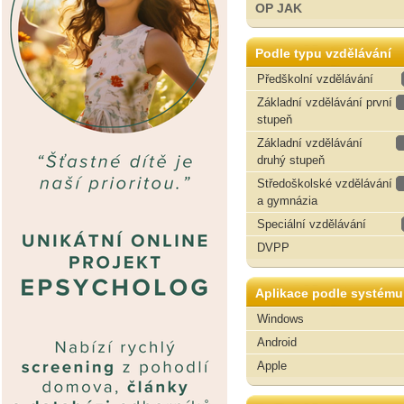
OP JAK
Podle typu vzdělávání
Předškolní vzdělávání
Základní vzdělávání první
stupeň
Základní vzdělávání
druhý stupeň
Středoškolské vzdělávání
a gymnázia
Speciální vzdělávání
DVPP
Aplikace podle systému
Windows
Android
Apple