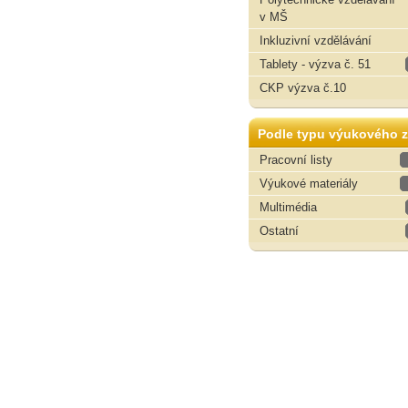
v MŠ
Inkluzivní vzdělávání
Tablety - výzva č. 51
CKP výzva č.10
Podle typu výukového z
Pracovní listy
Výukové materiály
Multimédia
Ostatní