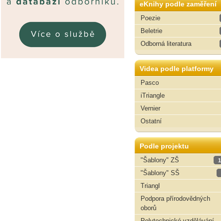
eKnihy podle zaměření
Poezie
Beletrie
Odborná literatura
Videa podle platformy
Pasco
iTriangle
Vernier
Ostatní
Podle projektu
"Šablony" ZŠ
1
"Šablony" SŠ
Triangl
Podpora přírodovědných
oborů
Polytechnické vzdělávání