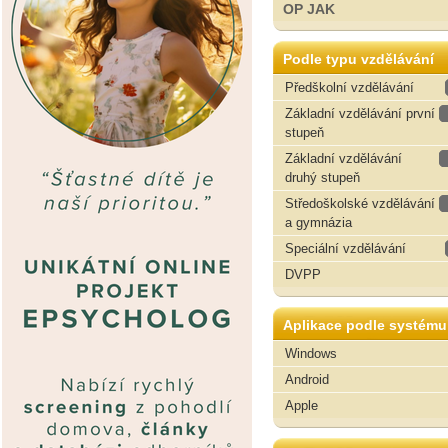
OP JAK
Podle typu vzdělávání
Předškolní vzdělávání
Základní vzdělávání první
stupeň
Základní vzdělávání
druhý stupeň
Středoškolské vzdělávání
a gymnázia
Speciální vzdělávání
DVPP
Aplikace podle systému
Windows
Android
Apple