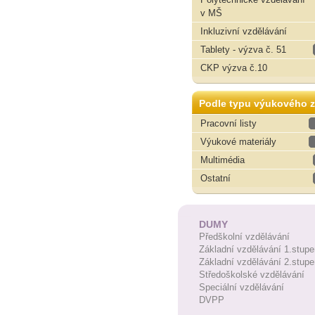
v MŠ
Inkluzivní vzdělávání
Tablety - výzva č. 51
CKP výzva č.10
Podle typu výukového z
Pracovní listy
Výukové materiály
Multimédia
Ostatní
DUMY
Předškolní vzdělávání
Základní vzdělávání 1.stupe
Základní vzdělávání 2.stupe
Středoškolské vzdělávání
Speciální vzdělávání
DVPP