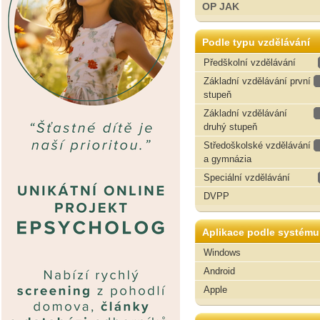
OP JAK
Podle typu vzdělávání
Předškolní vzdělávání
Základní vzdělávání první
stupeň
Základní vzdělávání
druhý stupeň
Středoškolské vzdělávání
a gymnázia
Speciální vzdělávání
DVPP
Aplikace podle systému
Windows
Android
Apple