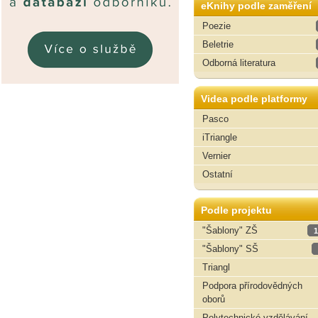
eKnihy podle zaměření
Poezie
Beletrie
Odborná literatura
Videa podle platformy
Pasco
iTriangle
Vernier
Ostatní
Podle projektu
"Šablony" ZŠ
1
"Šablony" SŠ
Triangl
Podpora přírodovědných
oborů
Polytechnické vzdělávání