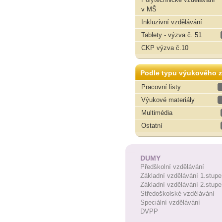
v MŠ
Inkluzivní vzdělávání
Tablety - výzva č. 51
CKP výzva č.10
Podle typu výukového z
Pracovní listy
Výukové materiály
Multimédia
Ostatní
DUMY
Předškolní vzdělávání
Základní vzdělávání 1.stupe
Základní vzdělávání 2.stupe
Středoškolské vzdělávání
Speciální vzdělávání
DVPP