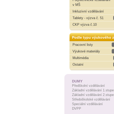
v MŠ
Inkluzivní vzdělávání
Tablety - výzva č. 51
CKP výzva č.10
Podle typu výukového z
Pracovní listy
Výukové materiály
Multimédia
Ostatní
DUMY
Předškolní vzdělávání
Základní vzdělávání 1.stupe
Základní vzdělávání 2.stupe
Středoškolské vzdělávání
Speciální vzdělávání
DVPP