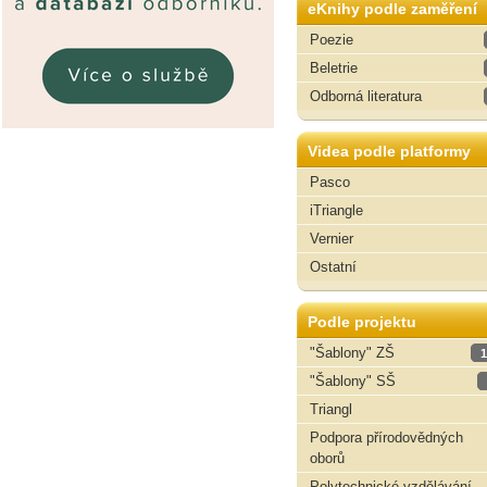
eKnihy podle zaměření
Poezie
Beletrie
Odborná literatura
Videa podle platformy
Pasco
iTriangle
Vernier
Ostatní
Podle projektu
"Šablony" ZŠ
1
"Šablony" SŠ
Triangl
Podpora přírodovědných
oborů
Polytechnické vzdělávání