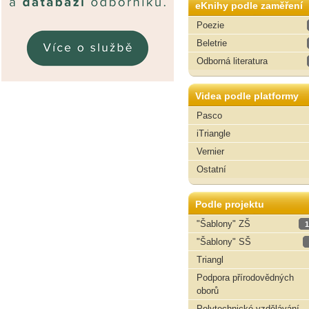
eKnihy podle zaměření
Poezie
Beletrie
Odborná literatura
Videa podle platformy
Pasco
iTriangle
Vernier
Ostatní
Podle projektu
"Šablony" ZŠ
1
"Šablony" SŠ
Triangl
Podpora přírodovědných
oborů
Polytechnické vzdělávání