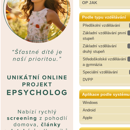
OP JAK
Podle typu vzdělávání
Předškolní vzdělávání
Základní vzdělávání první
stupeň
Základní vzdělávání
druhý stupeň
Středoškolské vzdělávání
a gymnázia
Speciální vzdělávání
DVPP
Aplikace podle systému
Windows
Android
Apple