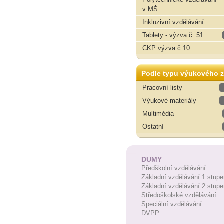
v MŠ
Inkluzivní vzdělávání
Tablety - výzva č. 51
CKP výzva č.10
Podle typu výukového z
Pracovní listy
Výukové materiály
Multimédia
Ostatní
DUMY
Předškolní vzdělávání
Základní vzdělávání 1.stupe
Základní vzdělávání 2.stupe
Středoškolské vzdělávání
Speciální vzdělávání
DVPP