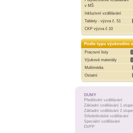
v MŠ
Inkluzivní vzdělávání
Tablety - výzva č. 51
CKP výzva č.10
Podle typu výukového z
Pracovní listy
Výukové materiály
Multimédia
Ostatní
DUMY
Předškolní vzdělávání
Základní vzdělávání 1.stupe
Základní vzdělávání 2.stupe
Středoškolské vzdělávání
Speciální vzdělávání
DVPP