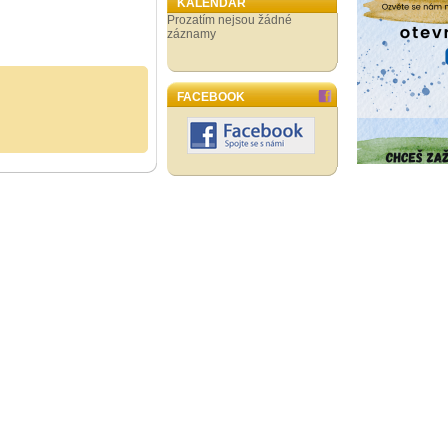
KALENDÁŘ
Prozatím nejsou žádné
záznamy
FACEBOOK