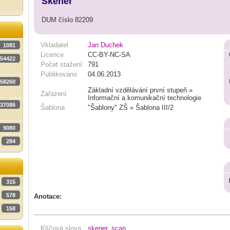
Skener
DUM číslo 82209
Vkladatel
Jan Duchek
1081
Licence
CC-BY-NC-SA
54422
Počet stažení:
791
Publikováno
04.06.2013
58260
Základní vzdělávání první stupeň »
Zařazení
Informační a komunikační technologie
37086
Šablona
"Šablony" ZŠ » Šablona III/2
9080
284
315
578
Anotace:
158
Klíčová slova
skener
,
scan