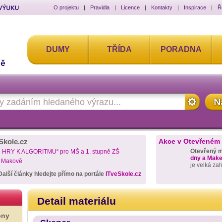
O projektu
|
Pravidla
|
Licence
|
Kontakty
|
Inspirace
|
Ř
DUMY
TŘÍDA
PORADNA
Skole.cz
Akce v Otevřeném
Otevřený 
D HRY K ALGORITMU“ pro MŠ a 1. stupně ZŠ
dny a Maker
a Makově
je velká za
Další články hledejte přímo na portále
ITveSkole.cz
Detail materiálu
ony