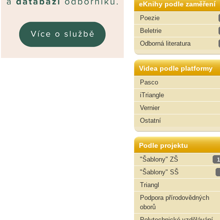
eKnihy podle zaměření
Poezie
Beletrie
Odborná literatura
Videa podle platformy
Pasco
iTriangle
Vernier
Ostatní
Podle projektu
"Šablony" ZŠ
1
"Šablony" SŠ
Triangl
Podpora přírodovědných
oborů
Polytechnické vzdělávání