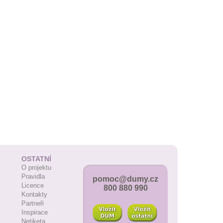
OSTATNÍ
O projektu
Pravidla
pomoc@dumy.cz
Licence
800 880 990
Kontakty
Partneři
Inspirace
Netiketa