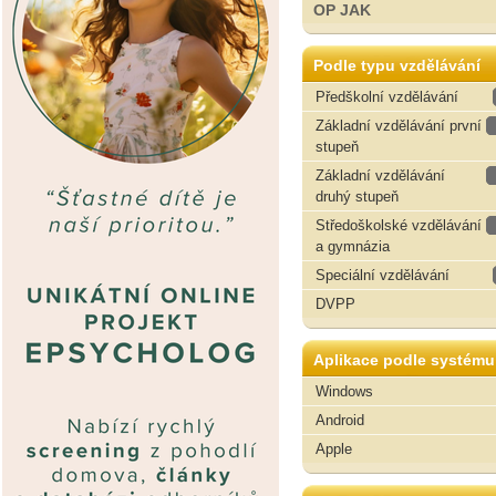
OP JAK
Podle typu vzdělávání
Předškolní vzdělávání
Základní vzdělávání první
stupeň
Základní vzdělávání
druhý stupeň
Středoškolské vzdělávání
a gymnázia
Speciální vzdělávání
DVPP
Aplikace podle systému
Windows
Android
Apple