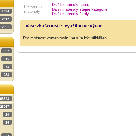
Další materiály autora
Relevantní
Další materiály stejné kategorie
materiály
1334
Další materiály školy
7617
Vaše zkušenosti s využitím ve výuce
2951
Pro možnost komentování musíte být přihlášeni
357
115
73
233
03843
28067
20
16