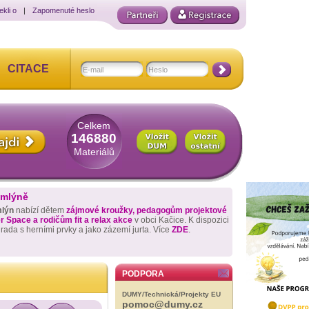
ekli o
|
Zapomenuté heslo
CITACE
Celkem
146880
Materiálů
 mlýně
mlýn
nabízí dětem
zájmové kroužky, pedagogům projektové
 Space a rodičům fit a relax akce
v obci Kačice. K dispozici
hrada s herními prvky a jako zázemí jurta. Více
ZDE
.
PODPORA
DUMY/Technická/Projekty EU
pomoc@dumy.cz