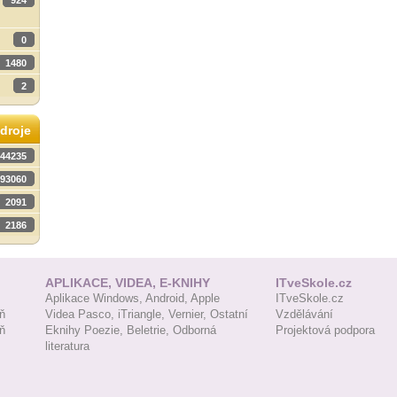
924
0
1480
2
droje
44235
93060
2091
2186
APLIKACE, VIDEA, E-KNIHY
ITveSkole.cz
Aplikace Windows,
Android,
Apple
ITveSkole.cz
ň
Videa Pasco,
iTriangle,
Vernier,
Ostatní
Vzdělávání
ň
Eknihy Poezie,
Beletrie,
Odborná
Projektová podpora
literatura