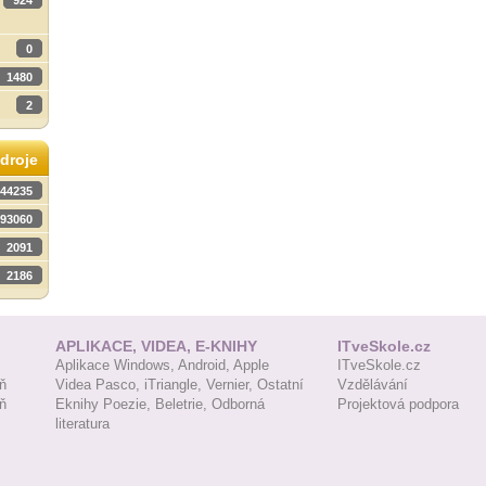
924
0
1480
2
droje
44235
93060
2091
2186
APLIKACE, VIDEA, E-KNIHY
ITveSkole.cz
Aplikace Windows,
Android,
Apple
ITveSkole.cz
ň
Videa Pasco,
iTriangle,
Vernier,
Ostatní
Vzdělávání
ň
Eknihy Poezie,
Beletrie,
Odborná
Projektová podpora
literatura