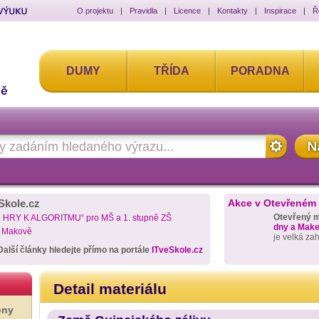
O projektu
|
Pravidla
|
Licence
|
Kontakty
|
Inspirace
|
Ř
DUMY
TŘÍDA
PORADNA
Skole.cz
Akce v Otevřeném
Otevřený 
D HRY K ALGORITMU“ pro MŠ a 1. stupně ZŠ
dny a Maker
a Makově
je velká za
Další články hledejte přímo na portále
ITveSkole.cz
Detail materiálu
ony