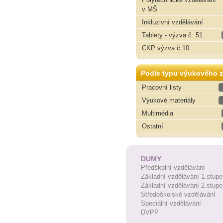
v MŠ
Inkluzivní vzdělávání
Tablety - výzva č. 51
CKP výzva č.10
Podle typu výukového z
Pracovní listy
Výukové materiály
Multimédia
Ostatní
DUMY
Předškolní vzdělávání
Základní vzdělávání 1.stupe
Základní vzdělávání 2.stupe
Středoškolské vzdělávání
Speciální vzdělávání
DVPP