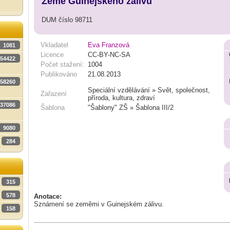
Země Guinejského zálivu
DUM číslo 98711
Vkladatel
Eva Franzová
1081
Licence
CC-BY-NC-SA
54422
Počet stažení:
1004
Publikováno
21.08.2013
58260
Speciální vzdělávání » Svět, společnost,
Zařazení
příroda, kultura, zdraví
37086
Šablona
"Šablony" ZŠ » Šablona III/2
9080
284
315
578
Anotace:
Sznámení se zeměmi v Guinejském zálivu.
158