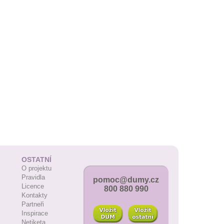
OSTATNÍ
O projektu
Pravidla
pomoc@dumy.cz
Licence
800 880 990
Kontakty
Partneři
Inspirace
Netiketa