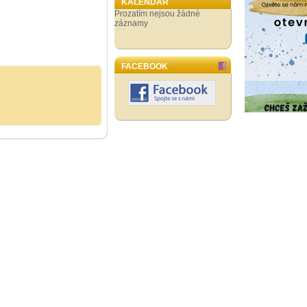
KALENDÁŘ
Prozatím nejsou žádné
záznamy
FACEBOOK