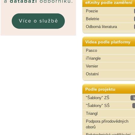
eKnihy podle zaměření
Poezie
Beletrie
Odborná literatura
Videa podle platformy
Pasco
iTriangle
Vernier
Ostatní
Podle projektu
"Šablony" ZŠ
1
"Šablony" SŠ
Triangl
Podpora přírodovědných
oborů
Polytechnické vzdělávání