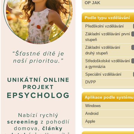
OP JAK
Podle typu vzdělávání
Předškolní vzdělávání
Základní vzdělávání první
stupeň
Základní vzdělávání
druhý stupeň
Středoškolské vzdělávání
a gymnázia
Speciální vzdělávání
DVPP
Aplikace podle systému
Windows
Android
Apple