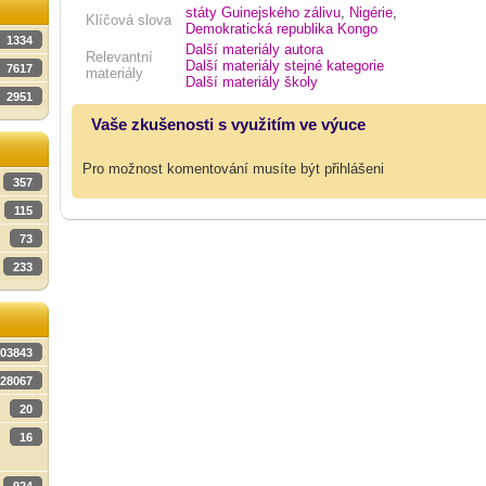
státy Guinejského zálivu
,
Nigérie
,
Klíčová slova
Demokratická republika Kongo
1334
Další materiály autora
Relevantní
Další materiály stejné kategorie
7617
materiály
Další materiály školy
2951
Vaše zkušenosti s využitím ve výuce
Pro možnost komentování musíte být přihlášeni
357
115
73
233
03843
28067
20
16