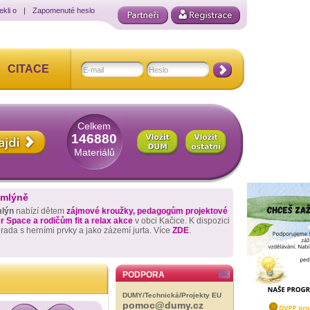
ekli o
|
Zapomenuté heslo
CITACE
Celkem
146880
Materiálů
 mlýně
mlýn
nabízí dětem
zájmové kroužky, pedagogům projektové
 Space a rodičům fit a relax akce
v obci Kačice. K dispozici
hrada s herními prvky a jako zázemí jurta. Více
ZDE
.
PODPORA
DUMY/Technická/Projekty EU
pomoc@dumy.cz