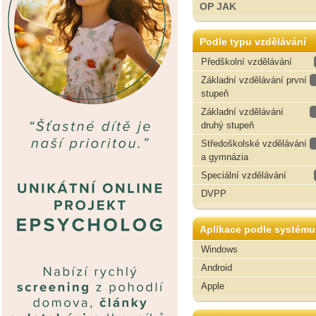
OP JAK
Podle typu vzdělávání
Předškolní vzdělávání
Základní vzdělávání první
stupeň
Základní vzdělávání
druhý stupeň
Středoškolské vzdělávání
a gymnázia
Speciální vzdělávání
DVPP
Aplikace podle systému
Windows
Android
Apple