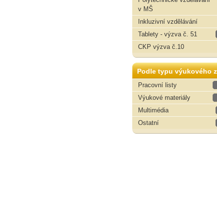
v MŠ
Inkluzivní vzdělávání
Tablety - výzva č. 51
CKP výzva č.10
Podle typu výukového z
Pracovní listy
Výukové materiály
Multimédia
Ostatní