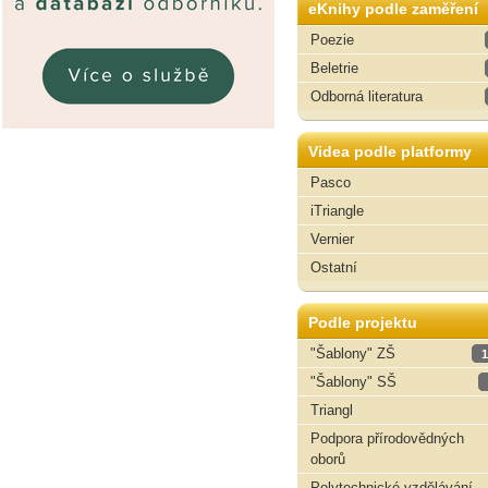
eKnihy podle zaměření
Poezie
Beletrie
Odborná literatura
Videa podle platformy
Pasco
iTriangle
Vernier
Ostatní
Podle projektu
"Šablony" ZŠ
1
"Šablony" SŠ
Triangl
Podpora přírodovědných
oborů
Polytechnické vzdělávání