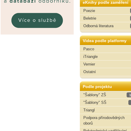
eKnihy podle zaměření
Poezie
Beletrie
Odborná literatura
Videa podle platformy
Pasco
iTriangle
Vernier
Ostatní
Podle projektu
"Šablony" ZŠ
1
"Šablony" SŠ
Triangl
Podpora přírodovědných
oborů
Polytechnické vzdělávání