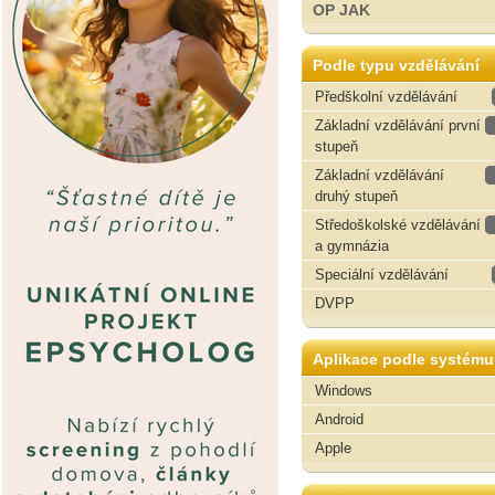
OP JAK
Podle typu vzdělávání
Předškolní vzdělávání
Základní vzdělávání první
stupeň
Základní vzdělávání
druhý stupeň
Středoškolské vzdělávání
a gymnázia
Speciální vzdělávání
DVPP
Aplikace podle systému
Windows
Android
Apple