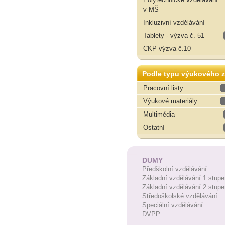
v MŠ
Inkluzivní vzdělávání
Tablety - výzva č. 51
CKP výzva č.10
Podle typu výukového z
Pracovní listy
Výukové materiály
Multimédia
Ostatní
DUMY
Předškolní vzdělávání
Základní vzdělávání 1.stupe
Základní vzdělávání 2.stupe
Středoškolské vzdělávání
Speciální vzdělávání
DVPP