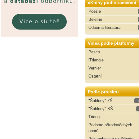
eKnihy podle zaměření
Poezie
Beletrie
Odborná literatura
Videa podle platformy
Pasco
iTriangle
Vernier
Ostatní
Podle projektu
"Šablony" ZŠ
1
"Šablony" SŠ
Triangl
Podpora přírodovědných
oborů
Polytechnické vzdělávání