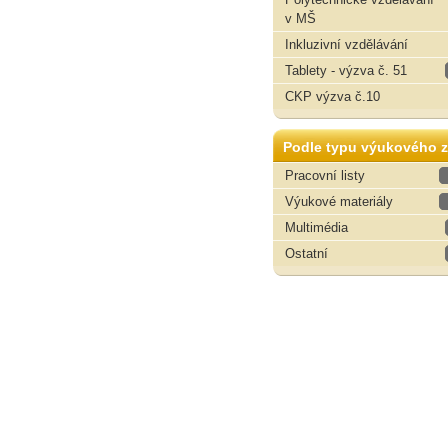
v MŠ
Inkluzivní vzdělávání
Tablety - výzva č. 51
CKP výzva č.10
Podle typu výukového z
Pracovní listy
Výukové materiály
Multimédia
Ostatní