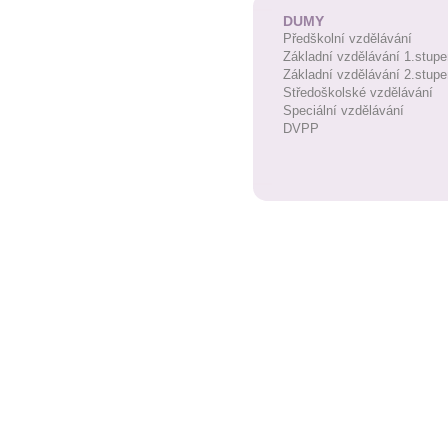
DUMY
Předškolní vzdělávání
Základní vzdělávání 1.stupe
Základní vzdělávání 2.stupe
Středoškolské vzdělávání
Speciální vzdělávání
DVPP