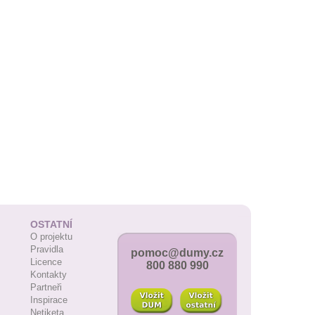
OSTATNÍ
O projektu
Pravidla
pomoc@dumy.cz
Licence
800 880 990
Kontakty
Partneři
Inspirace
Netiketa