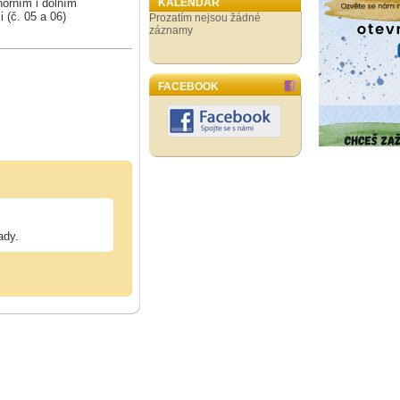
horním i dolním
KALENDÁŘ
 (č. 05 a 06)
Prozatím nejsou žádné
záznamy
FACEBOOK
ady.