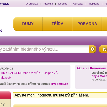
O projektu
|
Pravidla
|
Licence
|
Kontakty
|
Inspirace
|
Ř
DUMY
TŘÍDA
PORADNA
Skole.cz
Akce v Otevřeném
Otevřený 
D HRY K ALGORITMU“ pro MŠ a 1. stupně ZŠ
dny a Maker
a Makově
je velká za
Další články hledejte přímo na portále
ITveSkole.cz
Abyste mohli hodnotit, musíte být přihlášeni.
ony