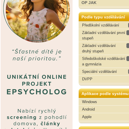
OP JAK
Podle typu vzdělávání
Předškolní vzdělávání
Základní vzdělávání první
stupeň
Základní vzdělávání
druhý stupeň
Středoškolské vzdělávání
a gymnázia
Speciální vzdělávání
DVPP
Aplikace podle systému
Windows
Android
Apple