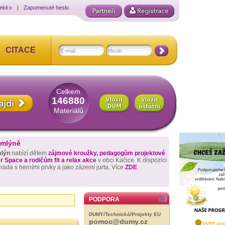
ekli o
|
Zapomenuté heslo
CITACE
Celkem
146880
Materiálů
 mlýně
mlýn
nabízí dětem
zájmové kroužky, pedagogům projektové
 Space a rodičům fit a relax akce
v obci Kačice. K dispozici
hrada s herními prvky a jako zázemí jurta. Více
ZDE
.
PODPORA
DUMY/Technická/Projekty EU
pomoc@dumy.cz