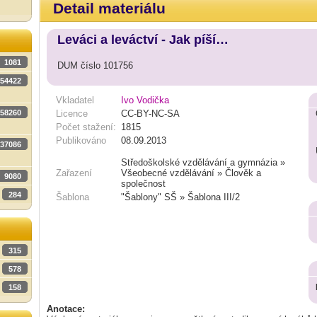
Detail materiálu
Leváci a leváctví - Jak píší…
1081
DUM číslo 101756
54422
Vkladatel
Ivo Vodička
58260
Licence
CC-BY-NC-SA
Počet stažení:
1815
Publikováno
08.09.2013
37086
Středoškolské vzdělávání a gymnázia »
Zařazení
Všeobecné vzdělávání » Člověk a
9080
společnost
284
Šablona
"Šablony" SŠ » Šablona III/2
315
578
158
Anotace: