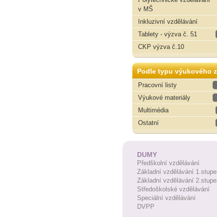
v MŠ
Inkluzivní vzdělávání
Tablety - výzva č. 51
CKP výzva č.10
Podle typu výukového z
Pracovní listy
Výukové materiály
Multimédia
Ostatní
DUMY
Předškolní vzdělávání
Základní vzdělávání 1.stupe
Základní vzdělávání 2.stupe
Středoškolské vzdělávání
Speciální vzdělávání
DVPP