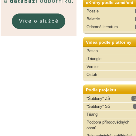
eKnihy podle zaměření
Poezie
Beletrie
Odborná literatura
Videa podle platformy
Pasco
iTriangle
Vernier
Ostatní
Podle projektu
"Šablony" ZŠ
1
"Šablony" SŠ
Triangl
Podpora přírodovědných
oborů
Polytechnické vzdělávání