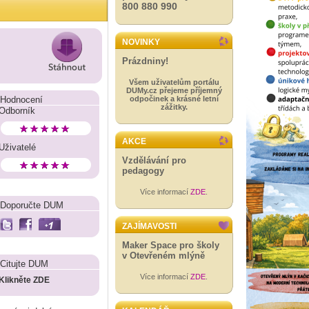
800 880 990
NOVINKY
Prázdniny!
Všem uživatelům portálu
DUMy.cz přejeme příjemný
Hodnocení
odpočinek a krásné letní
zážitky.
Odborník
AKCE
Uživatelé
Vzdělávání pro
pedagogy
Více informací
ZDE
.
Doporučte DUM
ZAJÍMAVOSTI
Maker Space pro školy
v Otevřeném mlýně
Citujte DUM
Více informací
ZDE
.
Klikněte ZDE