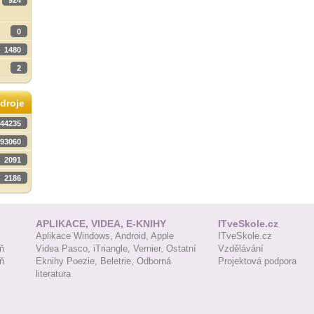
924
0
1480
2
droje
44235
93060
2091
2186
APLIKACE, VIDEA, E-KNIHY
ITveSkole.cz
Aplikace Windows,
Android,
Apple
ITveSkole.cz
ň
Videa Pasco,
iTriangle,
Vernier,
Ostatní
Vzdělávání
ň
Eknihy Poezie,
Beletrie,
Odborná
Projektová podpora
literatura