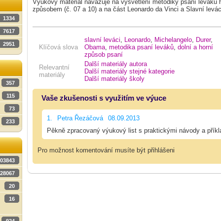
Výukový materiál navazuje na vysvětlení metodiky psaní leváků 
způsobem (č. 07 a 10) a na část Leonardo da Vinci a Slavní leváci
1334
7617
slavní leváci
,
Leonardo
,
Michelangelo
,
Durer
,
2951
Klíčová slova
Obama
,
metodika psaní leváků
,
dolní a horní
způsob psaní
Další materiály autora
Relevantní
Další materiály stejné kategorie
materiály
Další materiály školy
357
115
Vaše zkušenosti s využitím ve výuce
73
1.
Petra Řezáčová
08.09.2013
233
Pěkně zpracovaný výukový list s praktickými návody a příkl
Pro možnost komentování musíte být přihlášeni
03843
28067
20
16