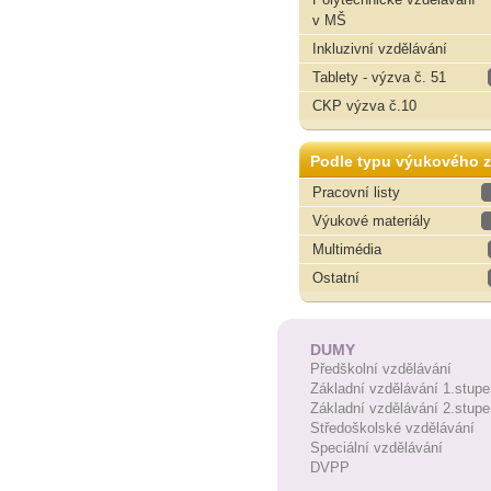
v MŠ
Inkluzivní vzdělávání
Tablety - výzva č. 51
CKP výzva č.10
Podle typu výukového z
Pracovní listy
Výukové materiály
Multimédia
Ostatní
DUMY
Předškolní vzdělávání
Základní vzdělávání 1.stupe
Základní vzdělávání 2.stupe
Středoškolské vzdělávání
Speciální vzdělávání
DVPP