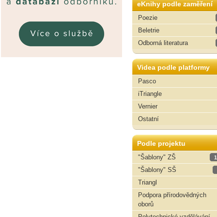
eKnihy podle zaměření
Poezie
Beletrie
Odborná literatura
Videa podle platformy
Pasco
iTriangle
Vernier
Ostatní
Podle projektu
"Šablony" ZŠ
1
"Šablony" SŠ
Triangl
Podpora přírodovědných
oborů
Polytechnické vzdělávání