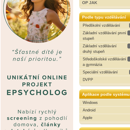
OP JAK
Podle typu vzdělávání
Předškolní vzdělávání
Základní vzdělávání první
stupeň
Základní vzdělávání
druhý stupeň
Středoškolské vzdělávání
a gymnázia
Speciální vzdělávání
DVPP
Aplikace podle systému
Windows
Android
Apple