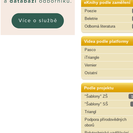
eKnihy podle zaměření
Poezie
Beletrie
Odborná literatura
Videa podle platformy
Pasco
iTriangle
Vernier
Ostatní
Podle projektu
"Šablony" ZŠ
1
"Šablony" SŠ
Triangl
Podpora přírodovědných
oborů
Polytechnické vzdělávání