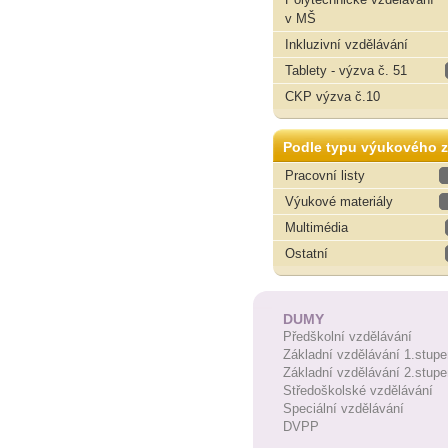
v MŠ
Inkluzivní vzdělávání
Tablety - výzva č. 51
CKP výzva č.10
Podle typu výukového z
Pracovní listy
Výukové materiály
Multimédia
Ostatní
DUMY
Předškolní vzdělávání
Základní vzdělávání 1.stupe
Základní vzdělávání 2.stupe
Středoškolské vzdělávání
Speciální vzdělávání
DVPP