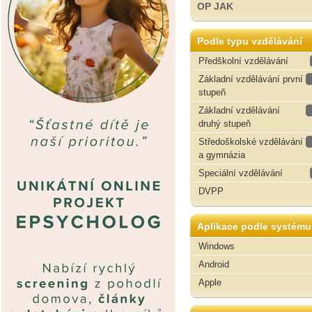
OP JAK
Podle typu vzdělávání
Předškolní vzdělávání
Základní vzdělávání první
stupeň
Základní vzdělávání
druhý stupeň
Středoškolské vzdělávání
a gymnázia
Speciální vzdělávání
DVPP
Aplikace podle systému
Windows
Android
Apple