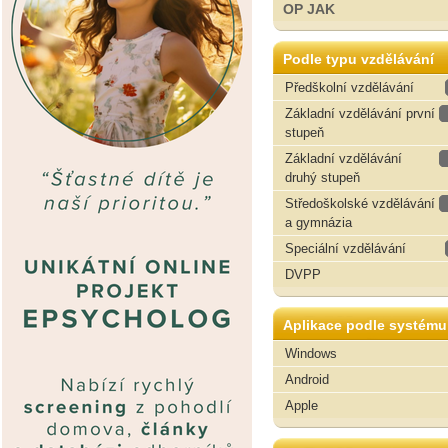
OP JAK
Podle typu vzdělávání
Předškolní vzdělávání
Základní vzdělávání první
stupeň
Základní vzdělávání
druhý stupeň
Středoškolské vzdělávání
a gymnázia
Speciální vzdělávání
DVPP
Aplikace podle systému
Windows
Android
Apple