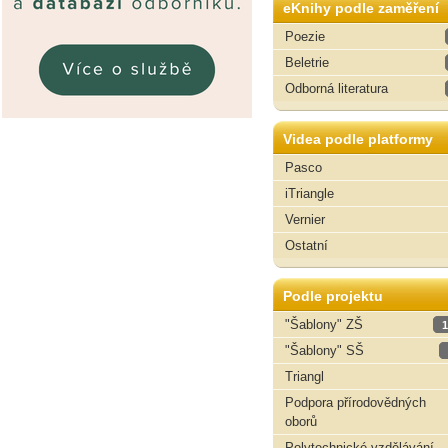
eKnihy podle zaměření
Poezie
Beletrie
Odborná literatura
Videa podle platformy
Pasco
iTriangle
Vernier
Ostatní
Podle projektu
"Šablony" ZŠ
1
"Šablony" SŠ
Triangl
Podpora přírodovědných
oborů
Polytechnické vzdělávání