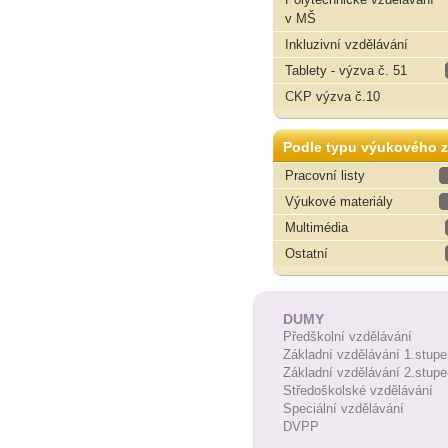
v MŠ
Inkluzivní vzdělávání
Tablety - výzva č. 51
CKP výzva č.10
Podle typu výukového z
Pracovní listy
Výukové materiály
Multimédia
Ostatní
DUMY
Předškolní vzdělávání
Základní vzdělávání 1.stupe
Základní vzdělávání 2.stupe
Středoškolské vzdělávání
Speciální vzdělávání
DVPP