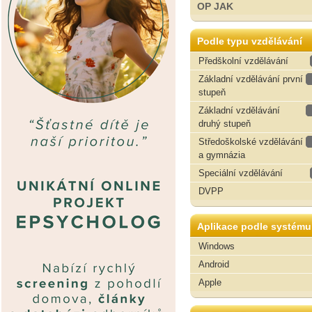
OP JAK
Podle typu vzdělávání
Předškolní vzdělávání
Základní vzdělávání první
stupeň
Základní vzdělávání
druhý stupeň
Středoškolské vzdělávání
a gymnázia
Speciální vzdělávání
DVPP
Aplikace podle systému
Windows
Android
Apple