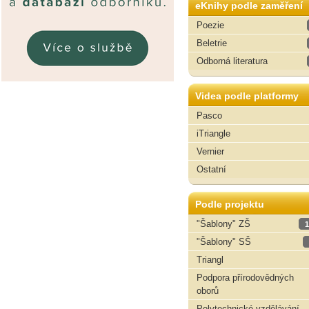
eKnihy podle zaměření
Poezie
Beletrie
Odborná literatura
Videa podle platformy
Pasco
iTriangle
Vernier
Ostatní
Podle projektu
"Šablony" ZŠ
1
"Šablony" SŠ
Triangl
Podpora přírodovědných
oborů
Polytechnické vzdělávání