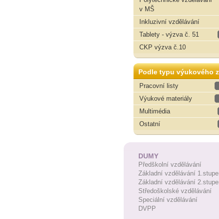
v MŠ
Inkluzivní vzdělávání
Tablety - výzva č. 51
CKP výzva č.10
Podle typu výukového z
Pracovní listy
Výukové materiály
Multimédia
Ostatní
DUMY
Předškolní vzdělávání
Základní vzdělávání 1.stupe
Základní vzdělávání 2.stupe
Středoškolské vzdělávání
Speciální vzdělávání
DVPP