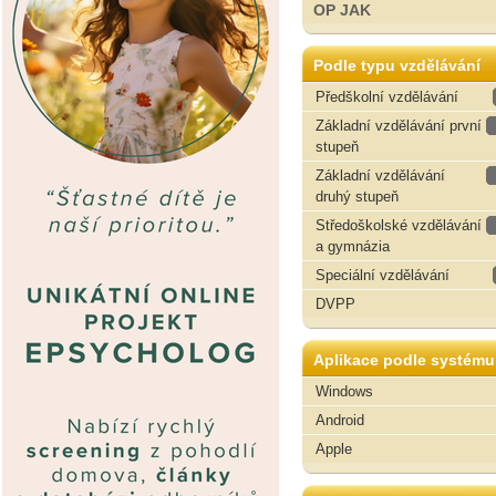
OP JAK
Podle typu vzdělávání
Předškolní vzdělávání
Základní vzdělávání první
stupeň
Základní vzdělávání
druhý stupeň
Středoškolské vzdělávání
a gymnázia
Speciální vzdělávání
DVPP
Aplikace podle systému
Windows
Android
Apple