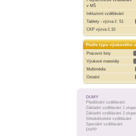
v MŠ
Inkluzivní vzdělávání
Tablety - výzva č. 51
CKP výzva č.10
Podle typu výukového z
Pracovní listy
Výukové materiály
Multimédia
Ostatní
DUMY
Předškolní vzdělávání
Základní vzdělávání 1.stupe
Základní vzdělávání 2.stupe
Středoškolské vzdělávání
Speciální vzdělávání
DVPP