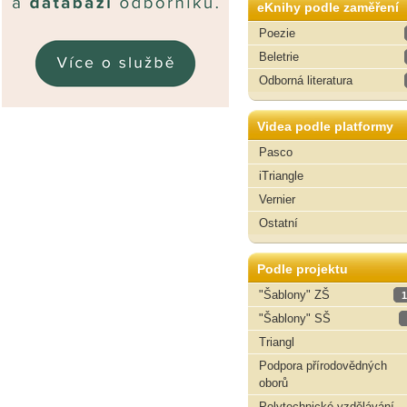
eKnihy podle zaměření
Poezie
Beletrie
Odborná literatura
Videa podle platformy
Pasco
iTriangle
Vernier
Ostatní
Podle projektu
"Šablony" ZŠ
1
"Šablony" SŠ
Triangl
Podpora přírodovědných
oborů
Polytechnické vzdělávání