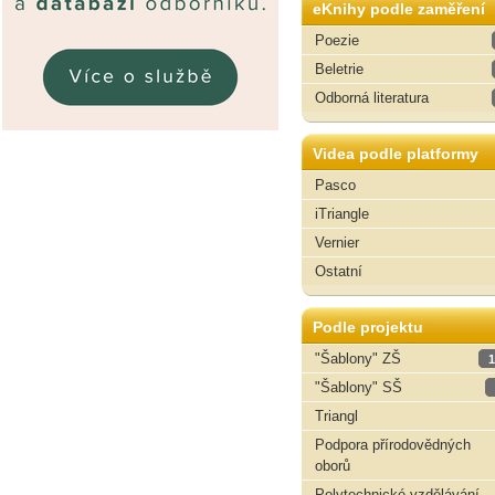
eKnihy podle zaměření
Poezie
Beletrie
Odborná literatura
Videa podle platformy
Pasco
iTriangle
Vernier
Ostatní
Podle projektu
"Šablony" ZŠ
1
"Šablony" SŠ
Triangl
Podpora přírodovědných
oborů
Polytechnické vzdělávání