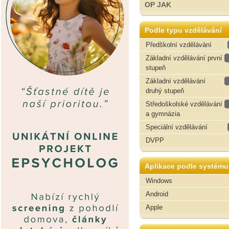
OP JAK
Podle typu vzdělávání
Předškolní vzdělávání
Základní vzdělávání první
stupeň
Základní vzdělávání
druhý stupeň
Středoškolské vzdělávání
a gymnázia
Speciální vzdělávání
DVPP
Aplikace podle systému
Windows
Android
Apple