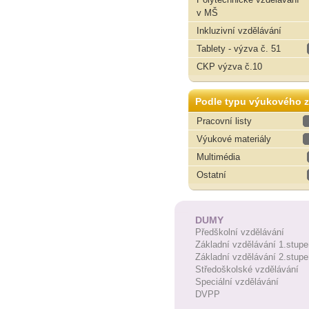
v MŠ
Inkluzivní vzdělávání
Tablety - výzva č. 51
CKP výzva č.10
Podle typu výukového z
Pracovní listy
Výukové materiály
Multimédia
Ostatní
DUMY
Předškolní vzdělávání
Základní vzdělávání 1.stupe
Základní vzdělávání 2.stupe
Středoškolské vzdělávání
Speciální vzdělávání
DVPP