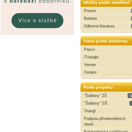
eKnihy podle zaměření
Poezie
Beletrie
Odborná literatura
Videa podle platformy
Pasco
iTriangle
Vernier
Ostatní
Podle projektu
"Šablony" ZŠ
1
"Šablony" SŠ
Triangl
Podpora přírodovědných
oborů
Polytechnické vzdělávání