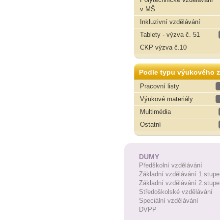
v MŠ
Inkluzivní vzdělávání
Tablety - výzva č. 51
CKP výzva č.10
Podle typu výukového z
Pracovní listy
Výukové materiály
Multimédia
Ostatní
DUMY
Předškolní vzdělávání
Základní vzdělávání 1.stupe
Základní vzdělávání 2.stupe
Středoškolské vzdělávání
Speciální vzdělávání
DVPP