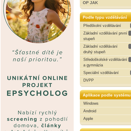
OP JAK
Podle typu vzdělávání
Předškolní vzdělávání
Základní vzdělávání první
stupeň
Základní vzdělávání
druhý stupeň
Středoškolské vzdělávání
a gymnázia
Speciální vzdělávání
DVPP
Aplikace podle systému
Windows
Android
Apple