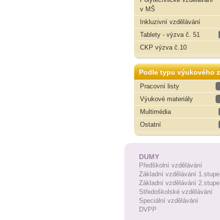
v MŠ
Inkluzivní vzdělávání
Tablety - výzva č. 51
CKP výzva č.10
Podle typu výukového z
Pracovní listy
Výukové materiály
Multimédia
Ostatní
DUMY
Předškolní vzdělávání
Základní vzdělávání 1.stupe
Základní vzdělávání 2.stupe
Středoškolské vzdělávání
Speciální vzdělávání
DVPP