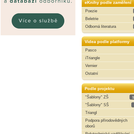
eKnihy podle zaměření
Poezie
Beletrie
Odborná literatura
Videa podle platformy
Pasco
iTriangle
Vernier
Ostatní
Podle projektu
"Šablony" ZŠ
1
"Šablony" SŠ
Triangl
Podpora přírodovědných
oborů
Polytechnické vzdělávání