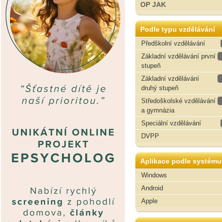
OP JAK
Podle typu vzdělávání
Předškolní vzdělávání
Základní vzdělávání první
stupeň
Základní vzdělávání
druhý stupeň
Středoškolské vzdělávání
a gymnázia
Speciální vzdělávání
DVPP
Aplikace podle systému
Windows
Android
Apple