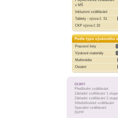
v MŠ
Inkluzivní vzdělávání
Tablety - výzva č. 51
CKP výzva č.10
Podle typu výukového z
Pracovní listy
Výukové materiály
Multimédia
Ostatní
DUMY
Předškolní vzdělávání
Základní vzdělávání 1.stupe
Základní vzdělávání 2.stupe
Středoškolské vzdělávání
Speciální vzdělávání
DVPP