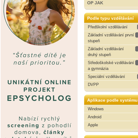
OP JAK
Podle typu vzdělávání
Předškolní vzdělávání
Základní vzdělávání první
stupeň
Základní vzdělávání
druhý stupeň
Středoškolské vzdělávání
a gymnázia
Speciální vzdělávání
DVPP
Aplikace podle systému
Windows
Android
Apple