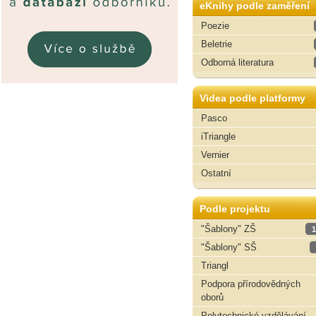
eKnihy podle zaměření
Poezie
Beletrie
Odborná literatura
Videa podle platformy
Pasco
iTriangle
Vernier
Ostatní
Podle projektu
"Šablony" ZŠ
1
"Šablony" SŠ
Triangl
Podpora přírodovědných
oborů
Polytechnické vzdělávání