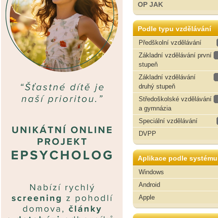
OP JAK
Podle typu vzdělávání
Předškolní vzdělávání
Základní vzdělávání první
stupeň
Základní vzdělávání
druhý stupeň
Středoškolské vzdělávání
a gymnázia
Speciální vzdělávání
DVPP
Aplikace podle systému
Windows
Android
Apple