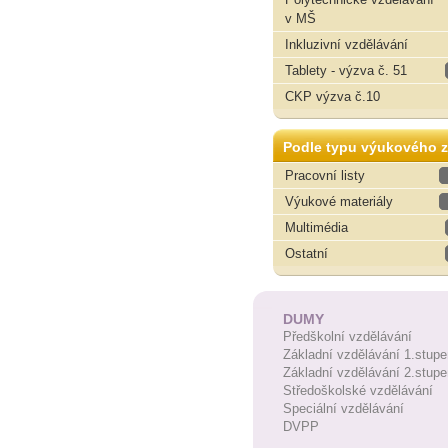
v MŠ
Inkluzivní vzdělávání
Tablety - výzva č. 51
CKP výzva č.10
Podle typu výukového z
Pracovní listy
Výukové materiály
Multimédia
Ostatní
DUMY
Předškolní vzdělávání
Základní vzdělávání 1.stupe
Základní vzdělávání 2.stupe
Středoškolské vzdělávání
Speciální vzdělávání
DVPP