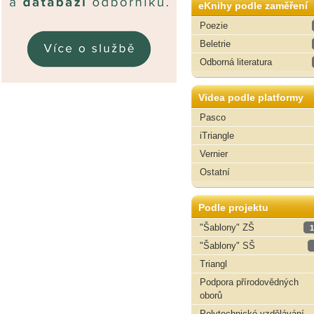
eKnihy podle zaměření
Poezie
Beletrie
Odborná literatura
Videa podle platformy
Pasco
iTriangle
Vernier
Ostatní
Podle projektu
"Šablony" ZŠ
1
"Šablony" SŠ
Triangl
Podpora přírodovědných
oborů
Polytechnické vzdělávání