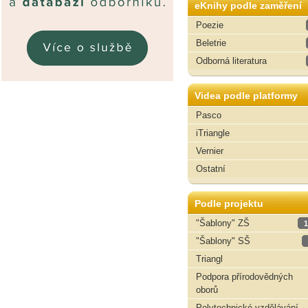
eKnihy podle zaměření
Poezie
Beletrie
Odborná literatura
Videa podle platformy
Pasco
iTriangle
Vernier
Ostatní
Podle projektu
"Šablony" ZŠ
1
"Šablony" SŠ
Triangl
Podpora přírodovědných
oborů
Polytechnické vzdělávání