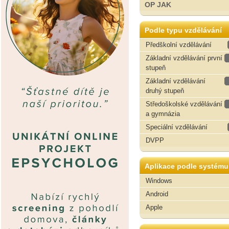
OP JAK
Podle typu vzdělávání
Předškolní vzdělávání
Základní vzdělávání první
stupeň
Základní vzdělávání
druhý stupeň
Středoškolské vzdělávání
a gymnázia
Speciální vzdělávání
DVPP
Aplikace podle systému
Windows
Android
Apple