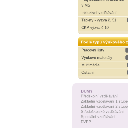
v MŠ
Inkluzivní vzdělávání
Tablety - výzva č. 51
CKP výzva č.10
Podle typu výukového z
Pracovní listy
Výukové materiály
Multimédia
Ostatní
DUMY
Předškolní vzdělávání
Základní vzdělávání 1.stupe
Základní vzdělávání 2.stupe
Středoškolské vzdělávání
Speciální vzdělávání
DVPP