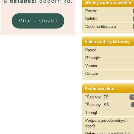
eKnihy podle zaměření
Poezie
Beletrie
Odborná literatura
Videa podle platformy
Pasco
iTriangle
Vernier
Ostatní
Podle projektu
"Šablony" ZŠ
1
"Šablony" SŠ
Triangl
Podpora přírodovědných
oborů
Polytechnické vzdělávání