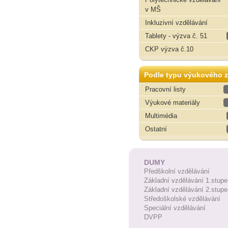
v MŠ
Inkluzivní vzdělávání
Tablety - výzva č. 51
CKP výzva č.10
Podle typu výukového z
Pracovní listy
Výukové materiály
Multimédia
Ostatní
DUMY
Předškolní vzdělávání
Základní vzdělávání 1.stupe
Základní vzdělávání 2.stupe
Středoškolské vzdělávání
Speciální vzdělávání
DVPP