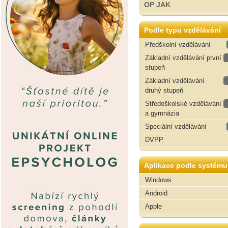
OP JAK
Podle typu vzdělávání
Předškolní vzdělávání
Základní vzdělávání první
stupeň
Základní vzdělávání
druhý stupeň
Středoškolské vzdělávání
a gymnázia
Speciální vzdělávání
DVPP
Aplikace podle systému
Windows
Android
Apple