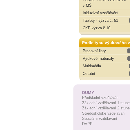
v MŠ
Inkluzivní vzdělávání
Tablety - výzva č. 51
CKP výzva č.10
Podle typu výukového z
Pracovní listy
Výukové materiály
Multimédia
Ostatní
DUMY
Předškolní vzdělávání
Základní vzdělávání 1.stupe
Základní vzdělávání 2.stupe
Středoškolské vzdělávání
Speciální vzdělávání
DVPP