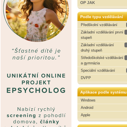
OP JAK
Podle typu vzdělávání
Předškolní vzdělávání
Základní vzdělávání první
stupeň
Základní vzdělávání
druhý stupeň
Středoškolské vzdělávání
a gymnázia
Speciální vzdělávání
DVPP
Aplikace podle systému
Windows
Android
Apple