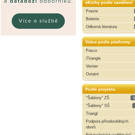
eKnihy podle zaměření
Poezie
Beletrie
Odborná literatura
Videa podle platformy
Pasco
iTriangle
Vernier
Ostatní
Podle projektu
"Šablony" ZŠ
1
"Šablony" SŠ
Triangl
Podpora přírodovědných
oborů
Polytechnické vzdělávání