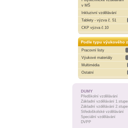
v MŠ
Inkluzivní vzdělávání
Tablety - výzva č. 51
CKP výzva č.10
Podle typu výukového z
Pracovní listy
Výukové materiály
Multimédia
Ostatní
DUMY
Předškolní vzdělávání
Základní vzdělávání 1.stupe
Základní vzdělávání 2.stupe
Středoškolské vzdělávání
Speciální vzdělávání
DVPP