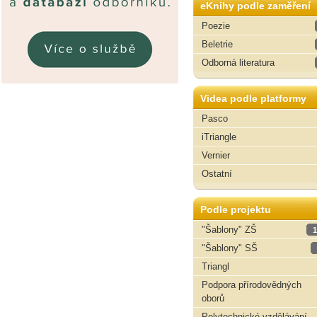
eKnihy podle zaměření
Poezie
Beletrie
Odborná literatura
Videa podle platformy
Pasco
iTriangle
Vernier
Ostatní
Podle projektu
"Šablony" ZŠ
1
"Šablony" SŠ
Triangl
Podpora přírodovědných
oborů
Polytechnické vzdělávání