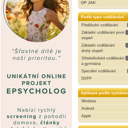
OP JAK
Podle typu vzdělávání
Předškolní vzdělávání
Základní vzdělávání první
stupeň
Základní vzdělávání
druhý stupeň
Středoškolské vzdělávání
a gymnázia
Speciální vzdělávání
DVPP
Aplikace podle systému
Windows
Android
Apple