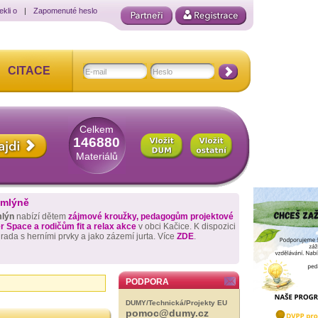
ekli o
|
Zapomenuté heslo
CITACE
Celkem
146880
Materiálů
 mlýně
mlýn
nabízí dětem
zájmové kroužky, pedagogům projektové
 Space a rodičům fit a relax akce
v obci Kačice. K dispozici
hrada s herními prvky a jako zázemí jurta. Více
ZDE
.
PODPORA
DUMY/Technická/Projekty EU
pomoc@dumy.cz