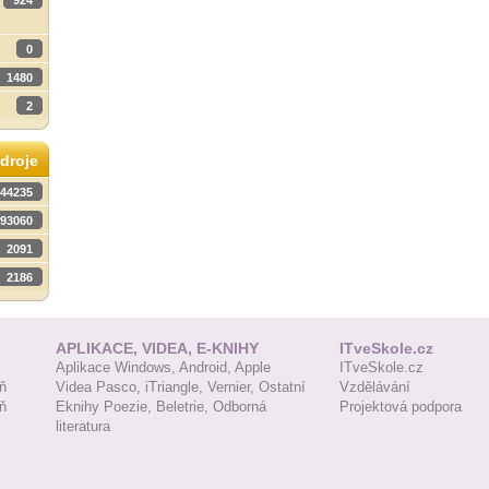
924
0
1480
2
droje
44235
93060
2091
2186
APLIKACE, VIDEA, E-KNIHY
ITveSkole.cz
Aplikace Windows,
Android,
Apple
ITveSkole.cz
ň
Videa Pasco,
iTriangle,
Vernier,
Ostatní
Vzdělávání
ň
Eknihy Poezie,
Beletrie,
Odborná
Projektová podpora
literatura