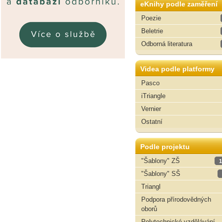
eKnihy podle zaměření
Poezie
Beletrie
Odborná literatura
Videa podle platformy
Pasco
iTriangle
Vernier
Ostatní
Podle projektu
"Šablony" ZŠ
1
"Šablony" SŠ
Triangl
Podpora přírodovědných
oborů
Polytechnické vzdělávání