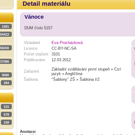
Detail materiálu
Vánoce
1081
DUM číslo 5157
54422
Vkladatel
Eva Procházková
58260
Licence
CC-BY-NC-SA
Počet stažení:
3101
Publikováno
12.03.2012
37086
Základní vzdělávání první stupeň » Cizí
Zařazení
jazyk » Angličtina
9080
Šablona
"Šablony" ZŠ » Šablona I/2
284
315
578
158
Anotace: