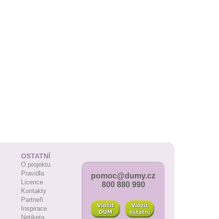
OSTATNÍ
O projektu
Pravidla
pomoc@dumy.cz
Licence
800 880 990
Kontakty
Partneři
Inspirace
Netiketa