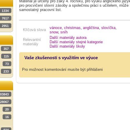
Materiál je určený pro žáky 4. ročníku, pro výuku anglického jazy
pro procvičení slovní zásoby a společnou práci s učitelem, může 
samostatný pracovní list.
1334
7617
2951
vánoce
,
christmas
,
angličtina
,
slovíčka
,
Klíčová slova
snow
,
sníh
Další materiály autora
Relevantní
Další materiály stejné kategorie
materiály
Další materiály školy
357
115
Vaše zkušenosti s využitím ve výuce
73
Pro možnost komentování musíte být přihlášeni
233
03843
28067
20
16