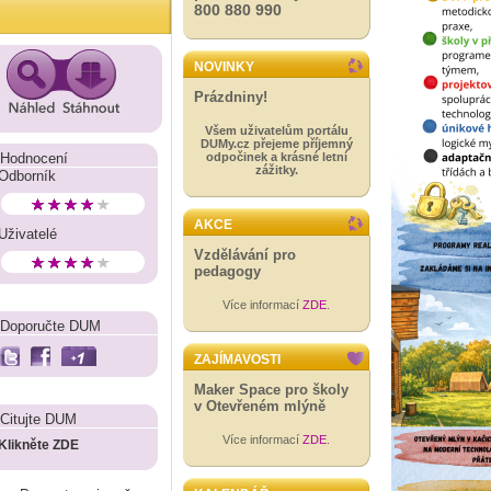
800 880 990
NOVINKY
Prázdniny!
Všem uživatelům portálu
DUMy.cz přejeme příjemný
Hodnocení
odpočinek a krásné letní
zážitky.
Odborník
AKCE
Uživatelé
Vzdělávání pro
pedagogy
Více informací
ZDE
.
Doporučte DUM
ZAJÍMAVOSTI
Maker Space pro školy
v Otevřeném mlýně
Citujte DUM
Více informací
ZDE
.
Klikněte ZDE