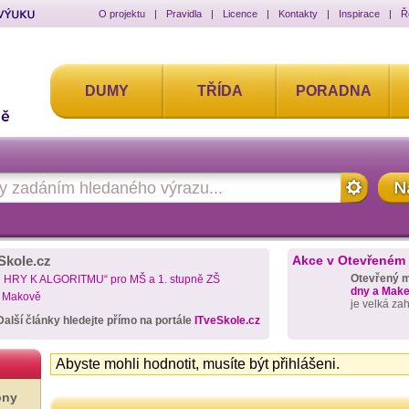
O projektu
|
Pravidla
|
Licence
|
Kontakty
|
Inspirace
|
Ř
DUMY
TŘÍDA
PORADNA
Skole.cz
Akce v Otevřeném
Otevřený 
D HRY K ALGORITMU“ pro MŠ a 1. stupně ZŠ
dny a Maker
a Makově
je velká za
Další články hledejte přímo na portále
ITveSkole.cz
Abyste mohli hodnotit, musíte být přihlášeni.
ony