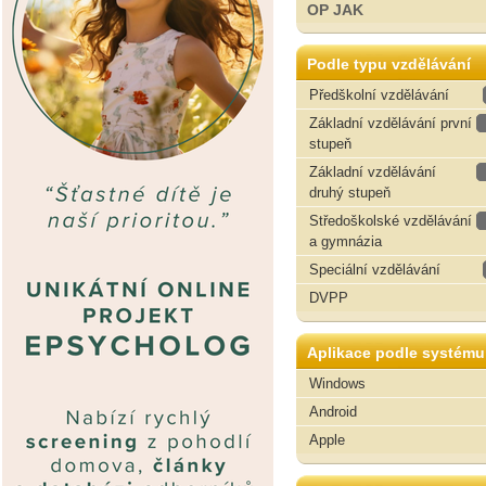
OP JAK
Podle typu vzdělávání
Předškolní vzdělávání
Základní vzdělávání první
stupeň
Základní vzdělávání
druhý stupeň
Středoškolské vzdělávání
a gymnázia
Speciální vzdělávání
DVPP
Aplikace podle systému
Windows
Android
Apple