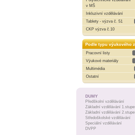
v MŠ
Inkluzivní vzdělávání
Tablety - výzva č. 51
CKP výzva č.10
Podle typu výukového z
Pracovní listy
Výukové materiály
Multimédia
Ostatní
DUMY
Předškolní vzdělávání
Základní vzdělávání 1.stupe
Základní vzdělávání 2.stupe
Středoškolské vzdělávání
Speciální vzdělávání
DVPP