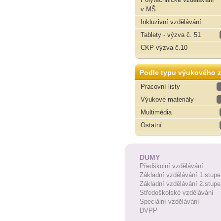
v MŠ
Inkluzivní vzdělávání
Tablety - výzva č. 51
CKP výzva č.10
Podle typu výukového z
Pracovní listy
Výukové materiály
Multimédia
Ostatní
DUMY
Předškolní vzdělávání
Základní vzdělávání 1.stupe
Základní vzdělávání 2.stupe
Středoškolské vzdělávání
Speciální vzdělávání
DVPP