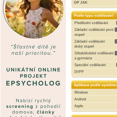
OP JAK
Podle typu vzdělávání
Předškolní vzdělávání
Základní vzdělávání první
stupeň
Základní vzdělávání
druhý stupeň
Středoškolské vzdělávání
a gymnázia
Speciální vzdělávání
DVPP
Aplikace podle systému
Windows
Android
Apple