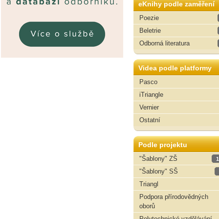
eKnihy podle zaměření
Poezie
Beletrie
Odborná literatura
Videa podle platformy
Pasco
iTriangle
Vernier
Ostatní
Podle projektu
"Šablony" ZŠ
1
"Šablony" SŠ
Triangl
Podpora přírodovědných
oborů
Polytechnické vzdělávání