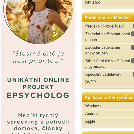
OP JAK
Podle typu vzdělávání
Předškolní vzdělávání
Základní vzdělávání první
stupeň
Základní vzdělávání
druhý stupeň
Středoškolské vzdělávání
a gymnázia
Speciální vzdělávání
DVPP
Aplikace podle systému
Windows
Android
Apple