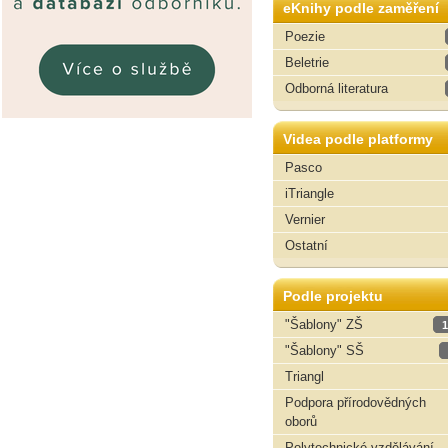
eKnihy podle zaměření
Poezie
Beletrie
Odborná literatura
Videa podle platformy
Pasco
iTriangle
Vernier
Ostatní
Podle projektu
"Šablony" ZŠ
1
"Šablony" SŠ
Triangl
Podpora přírodovědných
oborů
Polytechnické vzdělávání