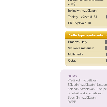
v MŠ
Inkluzivní vzdělávání
Tablety - výzva č. 51
CKP výzva č.10
Podle typu výukového z
Pracovní listy
Výukové materiály
Multimédia
Ostatní
DUMY
Předškolní vzdělávání
Základní vzdělávání 1.stupe
Základní vzdělávání 2.stupe
Středoškolské vzdělávání
Speciální vzdělávání
DVPP