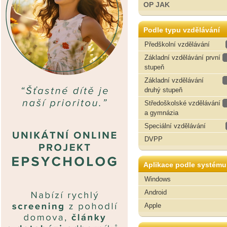
OP JAK
Podle typu vzdělávání
Předškolní vzdělávání
Základní vzdělávání první
stupeň
Základní vzdělávání
druhý stupeň
Středoškolské vzdělávání
a gymnázia
Speciální vzdělávání
DVPP
Aplikace podle systému
Windows
Android
Apple