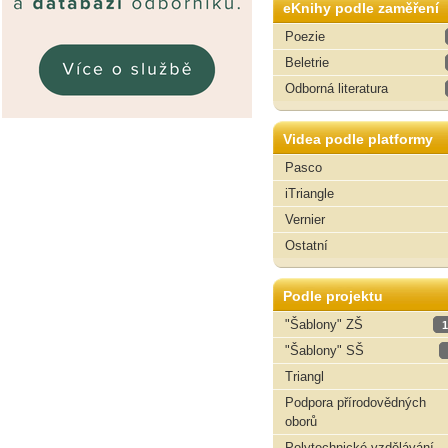
eKnihy podle zaměření
Poezie
Beletrie
Odborná literatura
Videa podle platformy
Pasco
iTriangle
Vernier
Ostatní
Podle projektu
"Šablony" ZŠ
1
"Šablony" SŠ
Triangl
Podpora přírodovědných
oborů
Polytechnické vzdělávání