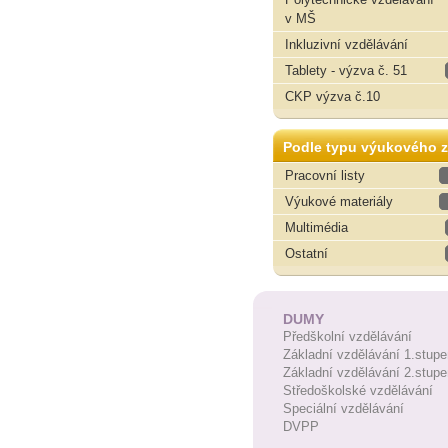
v MŠ
Inkluzivní vzdělávání
Tablety - výzva č. 51
CKP výzva č.10
Podle typu výukového z
Pracovní listy
Výukové materiály
Multimédia
Ostatní
DUMY
Předškolní vzdělávání
Základní vzdělávání 1.stupe
Základní vzdělávání 2.stupe
Středoškolské vzdělávání
Speciální vzdělávání
DVPP