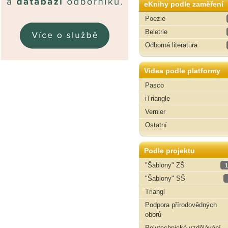
eKnihy podle zaměření
Poezie
Beletrie
Odborná literatura
Videa podle platformy
Pasco
iTriangle
Vernier
Ostatní
Podle projektu
"Šablony" ZŠ
1
"Šablony" SŠ
Triangl
Podpora přírodovědných
oborů
Polytechnické vzdělávání