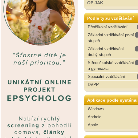
OP JAK
Podle typu vzdělávání
Předškolní vzdělávání
Základní vzdělávání první
stupeň
Základní vzdělávání
druhý stupeň
Středoškolské vzdělávání
a gymnázia
Speciální vzdělávání
DVPP
Aplikace podle systému
Windows
Android
Apple