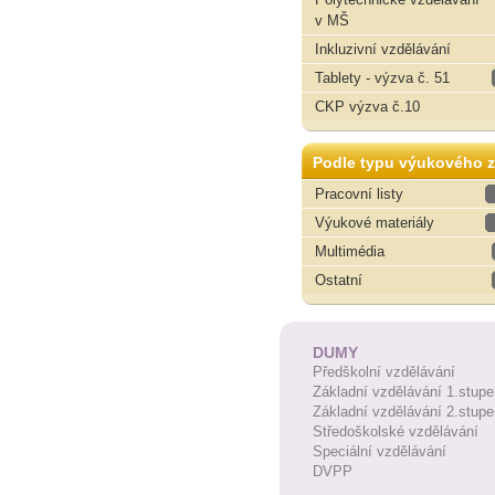
v MŠ
Inkluzivní vzdělávání
Tablety - výzva č. 51
CKP výzva č.10
Podle typu výukového z
Pracovní listy
Výukové materiály
Multimédia
Ostatní
DUMY
Předškolní vzdělávání
Základní vzdělávání 1.stupe
Základní vzdělávání 2.stupe
Středoškolské vzdělávání
Speciální vzdělávání
DVPP