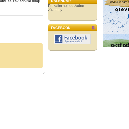
ámí se základními údaji
KALENDÁŘ
Prozatím nejsou žádné
záznamy
FACEBOOK