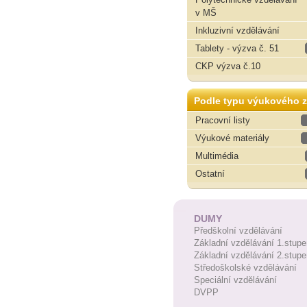
v MŠ
Inkluzivní vzdělávání
Tablety - výzva č. 51
CKP výzva č.10
Podle typu výukového z
Pracovní listy
Výukové materiály
Multimédia
Ostatní
DUMY
Předškolní vzdělávání
Základní vzdělávání 1.stupe
Základní vzdělávání 2.stupe
Středoškolské vzdělávání
Speciální vzdělávání
DVPP