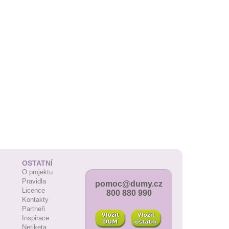
OSTATNÍ
O projektu
Pravidla
pomoc@dumy.cz
Licence
800 880 990
Kontakty
Partneři
Inspirace
Netiketa