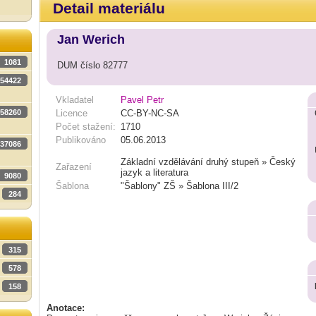
Detail materiálu
Jan Werich
1081
DUM číslo 82777
54422
Vkladatel
Pavel Petr
58260
Licence
CC-BY-NC-SA
Počet stažení:
1710
Publikováno
05.06.2013
37086
Základní vzdělávání druhý stupeň » Český
Zařazení
jazyk a literatura
9080
Šablona
"Šablony" ZŠ » Šablona III/2
284
315
578
158
Anotace: