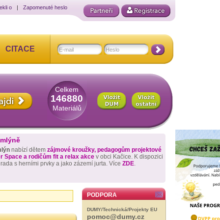
ekli o
|
Zapomenuté heslo
CITACE
Celkem
146880
Materiálů
 mlýně
mlýn
nabízí dětem
zájmové kroužky, pedagogům projektové
 Space a rodičům fit a relax akce
v obci Kačice. K dispozici
hrada s herními prvky a jako zázemí jurta. Více
ZDE
.
PODPORA
DUMY/Technická/Projekty EU
pomoc@dumy.cz