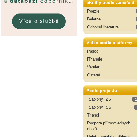
eKnihy podle zaměření
Poezie
Beletrie
Odborná literatura
Videa podle platformy
Pasco
iTriangle
Vernier
Ostatní
Podle projektu
"Šablony" ZŠ
1
"Šablony" SŠ
Triangl
Podpora přírodovědných
oborů
Polytechnické vzdělávání