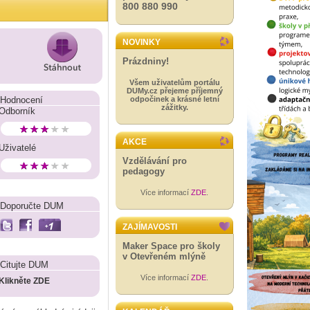
800 880 990
NOVINKY
Prázdniny!
Všem uživatelům portálu
DUMy.cz přejeme příjemný
Hodnocení
odpočinek a krásné letní
zážitky.
Odborník
AKCE
Uživatelé
Vzdělávání pro
pedagogy
Více informací
ZDE
.
Doporučte DUM
ZAJÍMAVOSTI
Maker Space pro školy
v Otevřeném mlýně
Citujte DUM
Více informací
ZDE
.
Klikněte ZDE