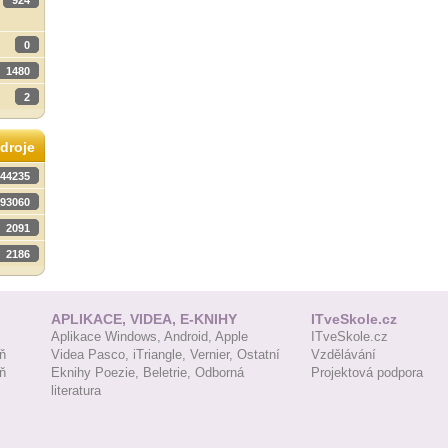
924
0
1480
2
droje
44235
93060
2091
2186
APLIKACE, VIDEA, E-KNIHY
ITveSkole.cz
Aplikace Windows,
Android,
Apple
ITveSkole.cz
ň
Videa Pasco,
iTriangle,
Vernier,
Ostatní
Vzdělávání
ň
Eknihy Poezie,
Beletrie,
Odborná
Projektová podpora
literatura