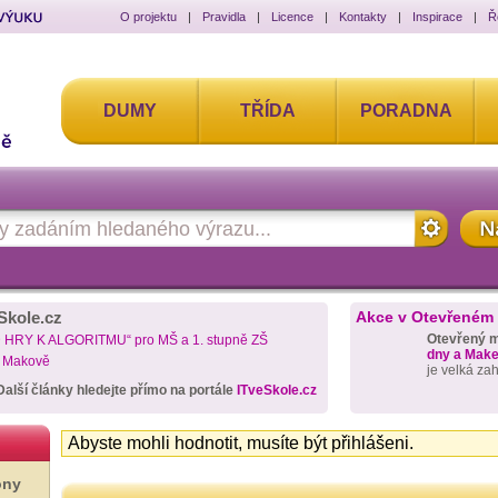
O projektu
|
Pravidla
|
Licence
|
Kontakty
|
Inspirace
|
Ř
DUMY
TŘÍDA
PORADNA
Skole.cz
Akce v Otevřeném
Otevřený 
D HRY K ALGORITMU“ pro MŠ a 1. stupně ZŠ
dny a Maker
a Makově
je velká za
Další články hledejte přímo na portále
ITveSkole.cz
Abyste mohli hodnotit, musíte být přihlášeni.
ony