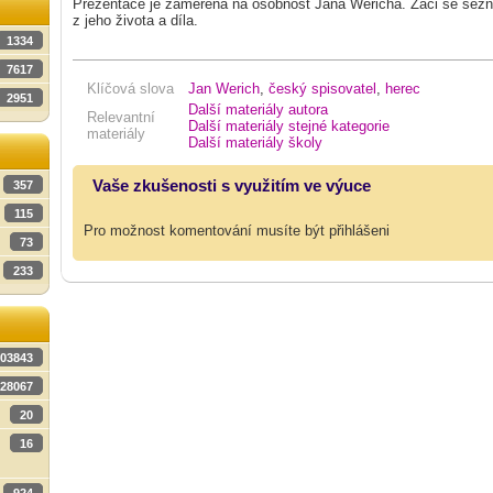
Prezentace je zaměřena na osobnost Jana Wericha. Žáci se sezn
z jeho života a díla.
1334
7617
Klíčová slova
Jan Werich
,
český spisovatel
,
herec
2951
Další materiály autora
Relevantní
Další materiály stejné kategorie
materiály
Další materiály školy
Vaše zkušenosti s využitím ve výuce
357
115
Pro možnost komentování musíte být přihlášeni
73
233
03843
28067
20
16