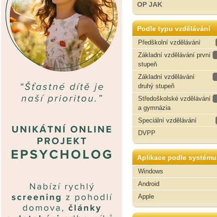
OP JAK
Podle typu vzdělávání
Předškolní vzdělávání
Základní vzdělávání první
stupeň
Základní vzdělávání
druhý stupeň
Středoškolské vzdělávání
a gymnázia
Speciální vzdělávání
DVPP
Aplikace podle systému
Windows
Android
Apple