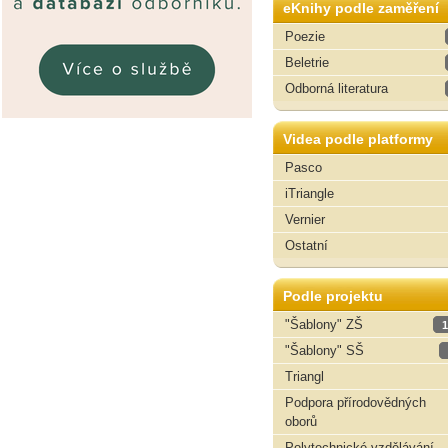
eKnihy podle zaměření
Poezie
Beletrie
Odborná literatura
Videa podle platformy
Pasco
iTriangle
Vernier
Ostatní
Podle projektu
"Šablony" ZŠ
1
"Šablony" SŠ
Triangl
Podpora přírodovědných
oborů
Polytechnické vzdělávání