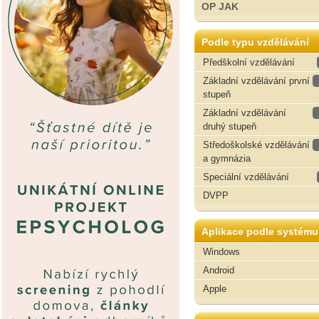
OP JAK
Podle typu vzdělávání
Předškolní vzdělávání
Základní vzdělávání první
stupeň
Základní vzdělávání
druhý stupeň
Středoškolské vzdělávání
a gymnázia
Speciální vzdělávání
DVPP
Aplikace podle systému
Windows
Android
Apple