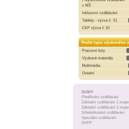
v MŠ
Inkluzivní vzdělávání
Tablety - výzva č. 51
CKP výzva č.10
Podle typu výukového z
Pracovní listy
Výukové materiály
Multimédia
Ostatní
DUMY
Předškolní vzdělávání
Základní vzdělávání 1.stupe
Základní vzdělávání 2.stupe
Středoškolské vzdělávání
Speciální vzdělávání
DVPP