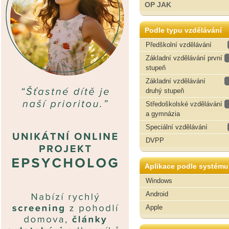
OP JAK
Podle typu vzdělávání
Předškolní vzdělávání
Základní vzdělávání první
stupeň
Základní vzdělávání
druhý stupeň
Středoškolské vzdělávání
a gymnázia
Speciální vzdělávání
DVPP
Aplikace podle systému
Windows
Android
Apple