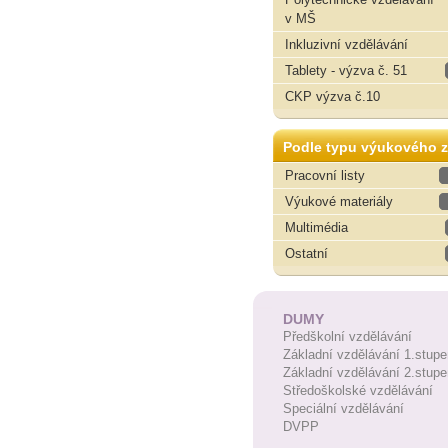
v MŠ
Inkluzivní vzdělávání
Tablety - výzva č. 51
CKP výzva č.10
Podle typu výukového z
Pracovní listy
Výukové materiály
Multimédia
Ostatní
DUMY
Předškolní vzdělávání
Základní vzdělávání 1.stupe
Základní vzdělávání 2.stupe
Středoškolské vzdělávání
Speciální vzdělávání
DVPP