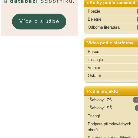
eKnihy podle zaměření
Poezie
Beletrie
Odborná literatura
Videa podle platformy
Pasco
iTriangle
Vernier
Ostatní
Podle projektu
"Šablony" ZŠ
1
"Šablony" SŠ
Triangl
Podpora přírodovědných
oborů
Polytechnické vzdělávání