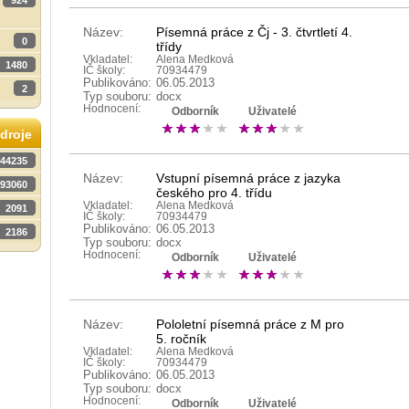
924
Název:
Písemná práce z Čj - 3. čtvrtletí 4.
0
třídy
Vkladatel:
Alena Medková
1480
IČ školy:
70934479
Publikováno:
06.05.2013
2
Typ souboru:
docx
Hodnocení:
Odborník
Uživatelé
droje
44235
Název:
Vstupní písemná práce z jazyka
93060
českého pro 4. třídu
Vkladatel:
Alena Medková
2091
IČ školy:
70934479
Publikováno:
06.05.2013
2186
Typ souboru:
docx
Hodnocení:
Odborník
Uživatelé
Název:
Pololetní písemná práce z M pro
5. ročník
Vkladatel:
Alena Medková
IČ školy:
70934479
Publikováno:
06.05.2013
Typ souboru:
docx
Hodnocení:
Odborník
Uživatelé