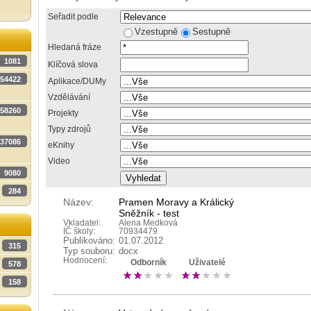
Seřadit podle
Vzestupně
Sestupně
Hledaná fráze
1081
Klíčová slova
54422
Aplikace/DUMy
Vzdělávání
58260
Projekty
Typy zdrojů
37086
eKnihy
Video
9080
284
Název:
Pramen Moravy a Králický
Sněžník - test
Vkladatel:
Alena Medková
IČ školy:
70934479
Publikováno:
01.07.2012
315
Typ souboru:
docx
Hodnocení:
Odborník
Uživatelé
578
158