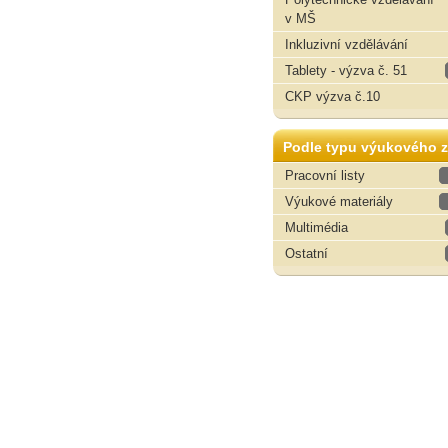
v MŠ
Inkluzivní vzdělávání
Tablety - výzva č. 51
CKP výzva č.10
Podle typu výukového z
Pracovní listy
Výukové materiály
Multimédia
Ostatní