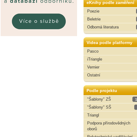
eKnihy podle zaměření
Poezie
Beletrie
Odborná literatura
Videa podle platformy
Pasco
iTriangle
Vernier
Ostatní
Podle projektu
"Šablony" ZŠ
1
"Šablony" SŠ
Triangl
Podpora přírodovědných
oborů
Polytechnické vzdělávání