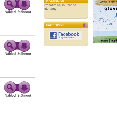
KALENDÁŘ
Prozatím nejsou žádné
záznamy
FACEBOOK