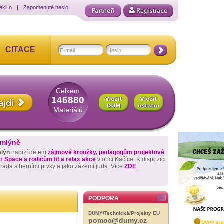
ekli o
|
Zapomenuté heslo
CITACE
Celkem
146880
Materiálů
 mlýně
mlýn
nabízí dětem
zájmové kroužky, pedagogům projektové
 Space a rodičům fit a relax akce
v obci Kačice. K dispozici
hrada s herními prvky a jako zázemí jurta. Více
ZDE
.
PODPORA
DUMY/Technická/Projekty EU
pomoc@dumy.cz