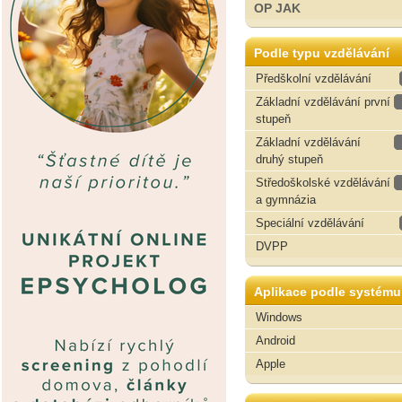
OP JAK
Podle typu vzdělávání
Předškolní vzdělávání
Základní vzdělávání první
stupeň
Základní vzdělávání
druhý stupeň
Středoškolské vzdělávání
a gymnázia
Speciální vzdělávání
DVPP
Aplikace podle systému
Windows
Android
Apple