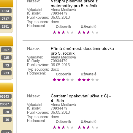
Název:
Vstupní písemná práce z
matematiky pro 5. ročník
Vkladatel:
Alena Medková
1334
IČ školy:
70934479
Publikováno:
06.05.2013
7617
Typ souboru:
docx
Hodnocení:
2951
Odborník
Uživatelé
Název:
Přímá úměrnost: desetiminutovka
357
pro 5. ročník
Vkladatel:
Alena Medková
115
IČ školy:
70934479
Publikováno:
06.05.2013
73
Typ souboru:
docx
233
Hodnocení:
Odborník
Uživatelé
Název:
Čtvrtletní opakování učiva z Čj –
03843
4. třída
28067
Vkladatel:
Alena Medková
IČ školy:
70934479
20
Publikováno:
06.05.2013
Typ souboru:
docx
16
Hodnocení:
Odborník
Uživatelé