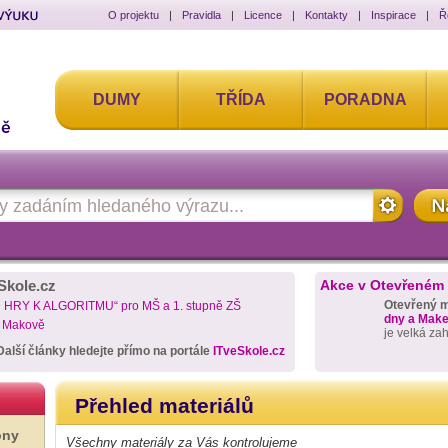
O projektu
|
Pravidla
|
Licence
|
Kontakty
|
Inspirace
|
Ř
DUMY
TŘÍDA
PORADNA
Skole.cz
Akce v Otevřeném
Otevřený 
D HRY K ALGORITMU“ pro MŠ a 1. stupně ZŠ
dny a Maker
a Makově
je velká za
Další články hledejte přímo na portále
ITveSkole.cz
Přehled materiálů
ony
Všechny materiály za Vás kontrolujeme