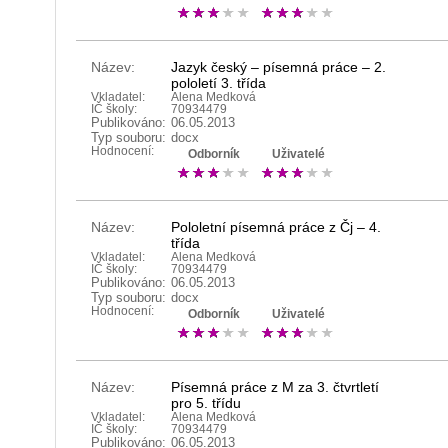
Název:
Jazyk český – písemná práce – 2.
pololetí 3. třída
Vkladatel:
Alena Medková
IČ školy:
70934479
Publikováno:
06.05.2013
Typ souboru:
docx
Hodnocení:
Odborník
Uživatelé
Název:
Pololetní písemná práce z Čj – 4.
třída
Vkladatel:
Alena Medková
IČ školy:
70934479
Publikováno:
06.05.2013
Typ souboru:
docx
Hodnocení:
Odborník
Uživatelé
Název:
Písemná práce z M za 3. čtvrtletí
pro 5. třídu
Vkladatel:
Alena Medková
IČ školy:
70934479
Publikováno:
06.05.2013