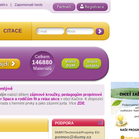
ekli o
|
Zapomenuté heslo
CITACE
Celkem
146880
Materiálů
 mlýně
mlýn
nabízí dětem
zájmové kroužky, pedagogům projektové
 Space a rodičům fit a relax akce
v obci Kačice. K dispozici
hrada s herními prvky a jako zázemí jurta. Více
ZDE
.
PODPORA
DUMY/Technická/Projekty EU
pomoc@dumy.cz