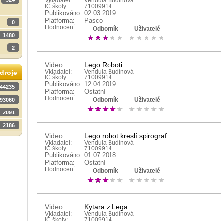
924
Vkladatel:
Vendula Budínová
IČ školy:
71009914
Publikováno:
02.03.2019
Platforma:
Pasco
0
Hodnocení:
Odborník
Uživatelé
1480
2
Video:
Lego Roboti
Vkladatel:
Vendula Budínová
droje
IČ školy:
71009914
Publikováno:
12.04.2019
44235
Platforma:
Ostatní
Hodnocení:
93060
Odborník
Uživatelé
2091
2186
Video:
Lego robot kreslí spirograf
Vkladatel:
Vendula Budínová
IČ školy:
71009914
Publikováno:
01.07.2018
Platforma:
Ostatní
Hodnocení:
Odborník
Uživatelé
Video:
Kytara z Lega
Vkladatel:
Vendula Budínová
IČ školy:
71009914