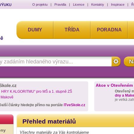
O projektu
|
Pravidla
|
Licence
|
Kontakty
|
Inspirace
|
Ř
DUMY
TŘÍDA
PORADNA
Skole.cz
Akce v Otevřeném
Otevřený 
D HRY K ALGORITMU“ pro MŠ a 1. stupně ZŠ
dny a Maker
a Makově
je velká za
Další články hledejte přímo na portále
ITveSkole.cz
Přehled materiálů
ony
Všechny materiály za Vás kontrolujeme