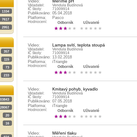
Video:
Měříme pH
Vkladatel:
Vendula Budínová
IČ školy:
71009914
1334
Publikováno:
05.04.2018
Platforma:
Pasco
7617
Hodnocení:
Odborník
Uživatelé
2951
Video:
Lampa svítí, teplota stoupá
Vkladatel:
Vendula Budínová
357
IČ školy:
71009914
Publikováno:
13.02.2018
115
Platforma:
iTriangle
Hodnocení:
Odborník
Uživatelé
73
233
Video:
Kmitavý pohyb, kyvadlo
Vkladatel:
Vendula Budínová
IČ školy:
71009914
03843
Publikováno:
07.05.2018
Platforma:
iTriangle
28067
Hodnocení:
Odborník
Uživatelé
20
16
Video:
Měření tlaku