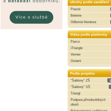
eKnihy podle zaměření
Poezie
Beletrie
Odborná literatura
Videa podle platformy
Pasco
iTriangle
Vernier
Ostatní
Podle projektu
"Šablony" ZŠ
1
"Šablony" SŠ
Triangl
Podpora přírodovědných
oborů
Polytechnické vzdělávání