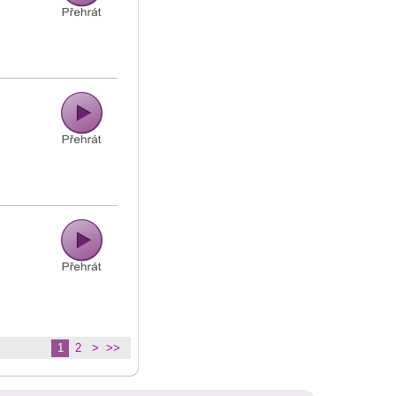
1
2
>
>>