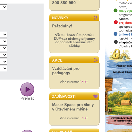
800 880 990
NOVINKY
Prázdniny!
Všem uživatelům portálu
DUMy.cz přejeme příjemný
odpočinek a krásné letní
zážitky.
AKCE
Vzdělávání pro
pedagogy
Více informací
ZDE
.
ZAJÍMAVOSTI
Maker Space pro školy
v Otevřeném mlýně
Více informací
ZDE
.