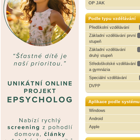
OP JAK
Podle typu vzdělávání
Předškolní vzdělávání
Základní vzdělávání první
stupeň
Základní vzdělávání
druhý stupeň
Středoškolské vzdělávání
a gymnázia
Speciální vzdělávání
DVPP
Aplikace podle systému
Windows
Android
Apple