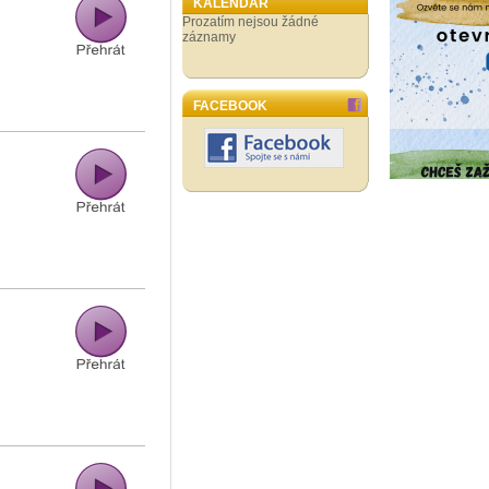
KALENDÁŘ
Prozatím nejsou žádné
záznamy
FACEBOOK