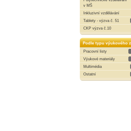
v MŠ
Inkluzivní vzdělávání
Tablety - výzva č. 51
CKP výzva č.10
Podle typu výukového z
Pracovní listy
Výukové materiály
Multimédia
Ostatní