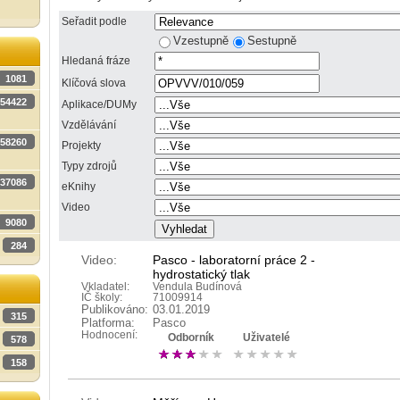
Seřadit podle
Vzestupně
Sestupně
Hledaná fráze
1081
Klíčová slova
54422
Aplikace/DUMy
Vzdělávání
58260
Projekty
Typy zdrojů
37086
eKnihy
Video
9080
284
Video:
Pasco - laboratorní práce 2 -
hydrostatický tlak
Vkladatel:
Vendula Budínová
IČ školy:
71009914
Publikováno:
03.01.2019
315
Platforma:
Pasco
Hodnocení:
Odborník
Uživatelé
578
158