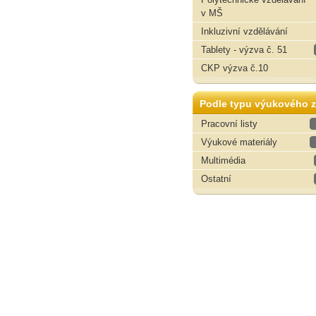
v MŠ
Inkluzivní vzdělávání
Tablety - výzva č. 51
CKP výzva č.10
Podle typu výukového z
Pracovní listy
Výukové materiály
Multimédia
Ostatní