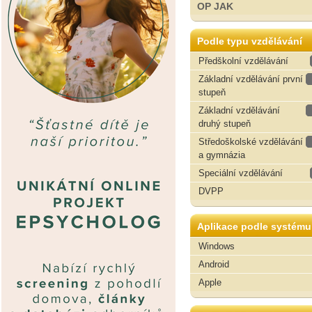
OP JAK
Podle typu vzdělávání
Předškolní vzdělávání
Základní vzdělávání první
stupeň
Základní vzdělávání
druhý stupeň
Středoškolské vzdělávání
a gymnázia
Speciální vzdělávání
DVPP
Aplikace podle systému
Windows
Android
Apple