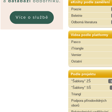
eKnihy podle zaměření
Poezie
Beletrie
Odborná literatura
Videa podle platformy
Pasco
iTriangle
Vernier
Ostatní
Podle projektu
"Šablony" ZŠ
1
"Šablony" SŠ
Triangl
Podpora přírodovědných
oborů
Polytechnické vzdělávání