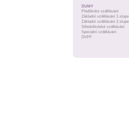
DUMY
Předškolní vzdělávání
Základní vzdělávání 1.stupe
Základní vzdělávání 2.stupe
Středoškolské vzdělávání
Speciální vzdělávání
DVPP