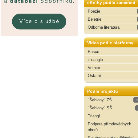
eKnihy podle zaměření
Poezie
Beletrie
Odborná literatura
Videa podle platformy
Pasco
iTriangle
Vernier
Ostatní
Podle projektu
"Šablony" ZŠ
1
"Šablony" SŠ
Triangl
Podpora přírodovědných
oborů
Polytechnické vzdělávání