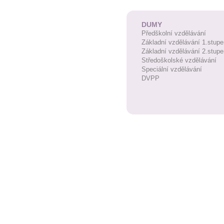
DUMY
Předškolní vzdělávání
Základní vzdělávání 1.stupe
Základní vzdělávání 2.stupe
Středoškolské vzdělávání
Speciální vzdělávání
DVPP