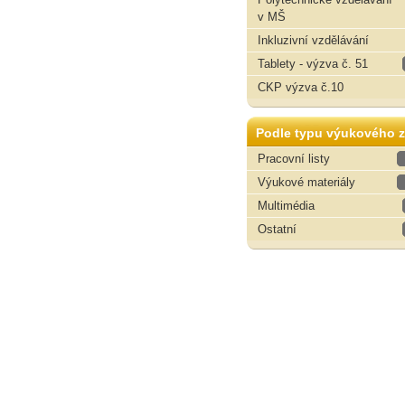
v MŠ
Inkluzivní vzdělávání
Tablety - výzva č. 51
CKP výzva č.10
Podle typu výukového z
Pracovní listy
Výukové materiály
Multimédia
Ostatní