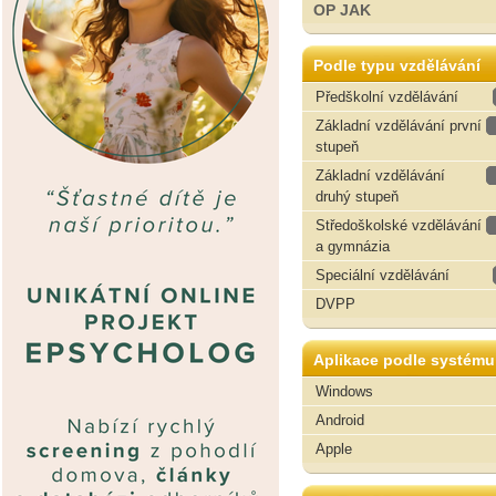
OP JAK
Podle typu vzdělávání
Předškolní vzdělávání
Základní vzdělávání první
stupeň
Základní vzdělávání
druhý stupeň
Středoškolské vzdělávání
a gymnázia
Speciální vzdělávání
DVPP
Aplikace podle systému
Windows
Android
Apple