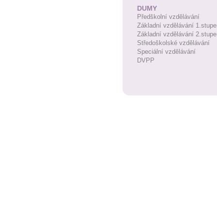
DUMY
Předškolní vzdělávání
Základní vzdělávání 1.stupe
Základní vzdělávání 2.stupe
Středoškolské vzdělávání
Speciální vzdělávání
DVPP