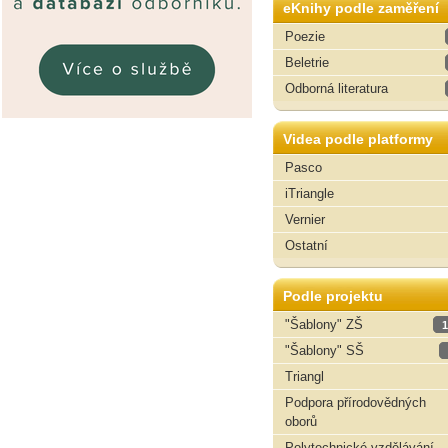
eKnihy podle zaměření
Poezie
Beletrie
Odborná literatura
Videa podle platformy
Pasco
iTriangle
Vernier
Ostatní
Podle projektu
"Šablony" ZŠ
1
"Šablony" SŠ
Triangl
Podpora přírodovědných
oborů
Polytechnické vzdělávání