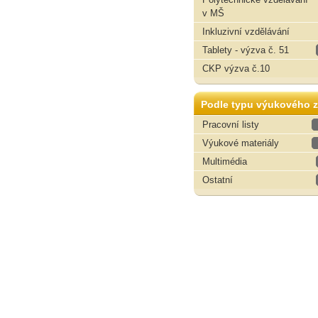
v MŠ
Inkluzivní vzdělávání
Tablety - výzva č. 51
CKP výzva č.10
Podle typu výukového z
Pracovní listy
Výukové materiály
Multimédia
Ostatní