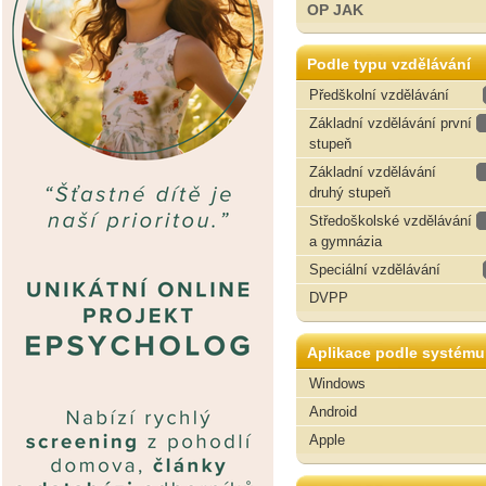
OP JAK
Podle typu vzdělávání
Předškolní vzdělávání
Základní vzdělávání první
stupeň
Základní vzdělávání
druhý stupeň
Středoškolské vzdělávání
a gymnázia
Speciální vzdělávání
DVPP
Aplikace podle systému
Windows
Android
Apple