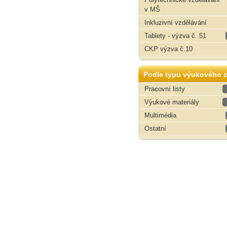
v MŠ
Inkluzivní vzdělávání
Tablety - výzva č. 51
CKP výzva č.10
Podle typu výukového z
Pracovní listy
Výukové materiály
Multimédia
Ostatní