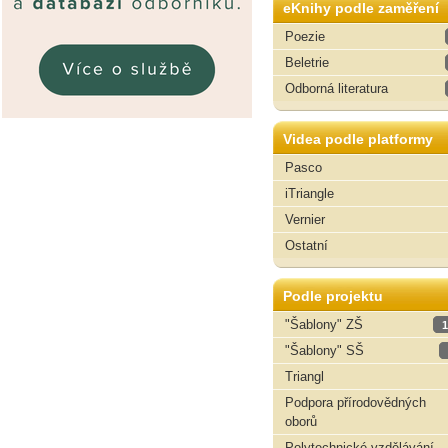
eKnihy podle zaměření
Poezie
Beletrie
Odborná literatura
Videa podle platformy
Pasco
iTriangle
Vernier
Ostatní
Podle projektu
"Šablony" ZŠ
1
"Šablony" SŠ
Triangl
Podpora přírodovědných
oborů
Polytechnické vzdělávání