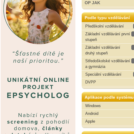
OP JAK
Podle typu vzdělávání
Předškolní vzdělávání
Základní vzdělávání první
stupeň
Základní vzdělávání
druhý stupeň
Středoškolské vzdělávání
a gymnázia
Speciální vzdělávání
DVPP
Aplikace podle systému
Windows
Android
Apple