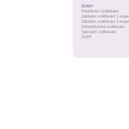
DUMY
Předškolní vzdělávání
Základní vzdělávání 1.stupe
Základní vzdělávání 2.stupe
Středoškolské vzdělávání
Speciální vzdělávání
DVPP