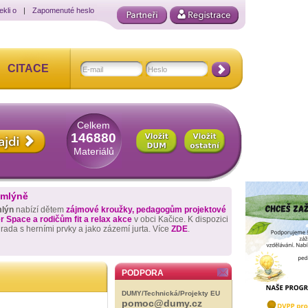
ekli o
|
Zapomenuté heslo
CITACE
Celkem
146880
Materiálů
 mlýně
mlýn
nabízí dětem
zájmové kroužky, pedagogům projektové
 Space a rodičům fit a relax akce
v obci Kačice. K dispozici
hrada s herními prvky a jako zázemí jurta. Více
ZDE
.
PODPORA
DUMY/Technická/Projekty EU
pomoc@dumy.cz