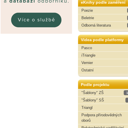
eKnihy podle zaměření
Poezie
Beletrie
Odborná literatura
Videa podle platformy
Pasco
iTriangle
Vernier
Ostatní
Podle projektu
"Šablony" ZŠ
1
"Šablony" SŠ
Triangl
Podpora přírodovědných
oborů
Polytechnické vzdělávání