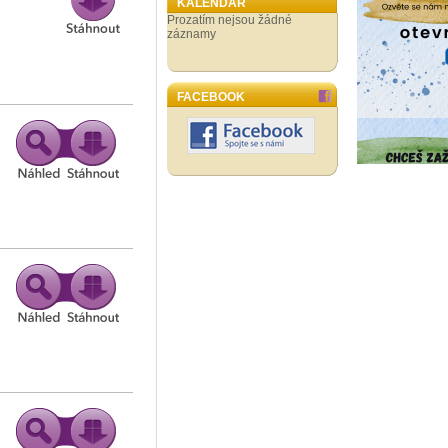
KALENDÁŘ
Prozatím nejsou žádné
záznamy
FACEBOOK