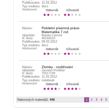
Publikováno:
11.03.2012
Typ souboru:
docx
Hodnocení:
Odborník
Uživatelé
Název:
Pololetní písemná práce-
Matematika 7.roč.
Vkladatel:
Blanka Ciprová
IČ školy:
48160610
Publikováno:
09.03.2012
Typ souboru:
docx
Hodnocení:
Odborník
Uživatelé
Název:
Zlomky - rozšiřování
Vkladatel:
Jaroslav Prodělal
IČ školy:
75017199
Publikováno:
11.03.2012
Typ souboru:
notebook
Hodnocení:
Odborník
Uživatelé
Nalezených materiálů:
446
1
2
3
4
5