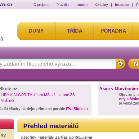
O projektu
|
Pravidla
|
Licence
|
Kontakty
|
Inspirace
|
Ř
DUMY
TŘÍDA
PORADNA
Skole.cz
Akce v Otevřeném
Otevřený 
D HRY K ALGORITMU“ pro MŠ a 1. stupně ZŠ
dny a Maker
a Makově
je velká za
Další články hledejte přímo na portále
ITveSkole.cz
Přehled materiálů
ony
Všechny materiály za Vás kontrolujeme