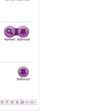
6
7
8
9
10
>
>>