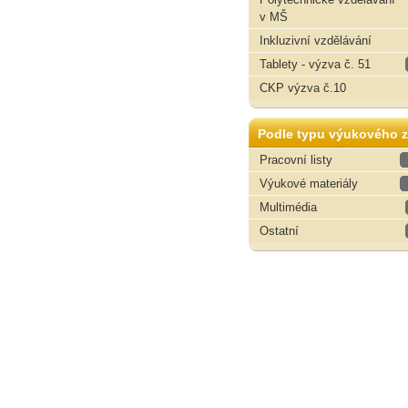
v MŠ
Inkluzivní vzdělávání
Tablety - výzva č. 51
CKP výzva č.10
Podle typu výukového z
Pracovní listy
Výukové materiály
Multimédia
Ostatní