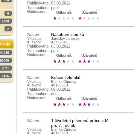
924
Publikováno:
03.03.2012
Typ souboru:
pptx
Hodnocení:
Odborník
Uživatelé
0
1480
2
Název:
Násobení zlomků
Vkladatel:
Jaroslav Janeček
IČ školy:
43752047
droje
Publikováno:
03.03.2012
Typ souboru:
pptx
44235
Hodnocení:
Odborník
Uživatelé
93060
2091
2186
Název:
Krácení zlomků
Vkladatel:
Blanka Ciprová
IČ školy:
48160610
Publikováno:
09.03.2012
Typ souboru:
doc
Hodnocení:
Odborník
Uživatelé
Název:
1.čtvrtletní písemná práce z M
pro 7. ročník
Vkladatel:
Blanka Ciprová
IČ školy:
48160610