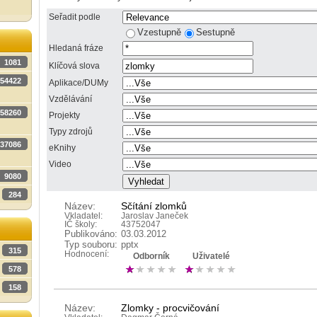
Seřadit podle
Vzestupně
Sestupně
Hledaná fráze
1081
Klíčová slova
54422
Aplikace/DUMy
Vzdělávání
58260
Projekty
Typy zdrojů
37086
eKnihy
Video
9080
284
Název:
Sčítání zlomků
Vkladatel:
Jaroslav Janeček
IČ školy:
43752047
Publikováno:
03.03.2012
Typ souboru:
pptx
315
Hodnocení:
Odborník
Uživatelé
578
158
Název:
Zlomky - procvičování