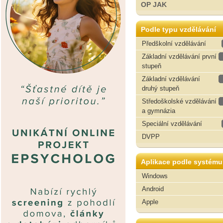
OP JAK
Podle typu vzdělávání
Předškolní vzdělávání
Základní vzdělávání první
stupeň
Základní vzdělávání
druhý stupeň
Středoškolské vzdělávání
a gymnázia
Speciální vzdělávání
DVPP
Aplikace podle systému
Windows
Android
Apple