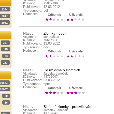
Vkladatel:
Dagmar Černá
IČ školy:
75017199
Publikováno:
12.03.2012
1334
Typ souboru:
pdf
Hodnocení:
Odborník
Uživatelé
7617
2951
Název:
Zlomky - podíl
Vkladatel:
Jan Kašpar
IČ školy:
70695911
357
Publikováno:
13.03.2012
Typ souboru:
doc
115
Hodnocení:
Odborník
Uživatelé
73
233
Název:
Co už víme o zlomcích
Vkladatel:
Jaroslav Janeček
IČ školy:
43752047
Publikováno:
03.03.2012
03843
Typ souboru:
pptx
Hodnocení:
Odborník
Uživatelé
28067
20
16
Název:
Složené zlomky - procvičování
Vkladatel:
Jaroslav Janeček
IČ školy:
43752047