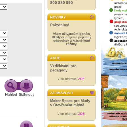
800 880 990
NOVINKY
Prázdniny!
Všem uživatelům portálu
DUMy.cz přejeme příjemný
odpočinek a krásné letní
zážitky.
AKCE
Vzdělávání pro
pedagogy
Více informací
ZDE
.
ZAJÍMAVOSTI
Maker Space pro školy
v Otevřeném mlýně
Více informací
ZDE
.