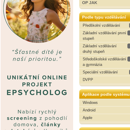
OP JAK
Podle typu vzdělávání
Předškolní vzdělávání
Základní vzdělávání první
stupeň
Základní vzdělávání
druhý stupeň
Středoškolské vzdělávání
a gymnázia
Speciální vzdělávání
DVPP
Aplikace podle systému
Windows
Android
Apple