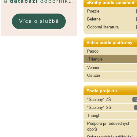
eKnihy podle zaměření
Poezie
Beletrie
Odborná literatura
Videa podle platformy
Pasco
iTriangle
Vernier
Ostatní
Podle projektu
"Šablony" ZŠ
1
"Šablony" SŠ
Triangl
Podpora přírodovědných
oborů