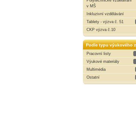
Polytechnické vzdělávání
v MŠ
Inkluzivní vzdělávání
Tablety - výzva č. 51
CKP výzva č.10
Podle typu výukového z
Pracovní listy
Výukové materiály
Multimédia
Ostatní