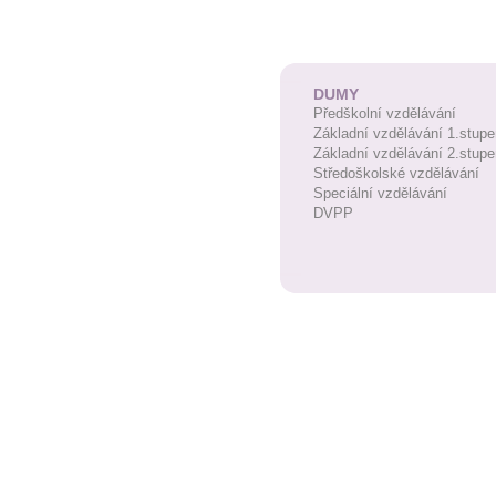
DUMY
Předškolní vzdělávání
Základní vzdělávání 1.stupe
Základní vzdělávání 2.stupe
Středoškolské vzdělávání
Speciální vzdělávání
DVPP