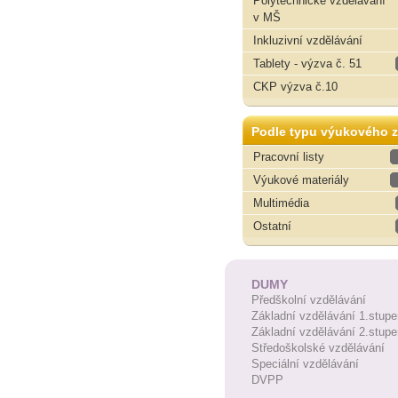
Polytechnické vzdělávání
v MŠ
Inkluzivní vzdělávání
Tablety - výzva č. 51
CKP výzva č.10
Podle typu výukového z
Pracovní listy
Výukové materiály
Multimédia
Ostatní
DUMY
Předškolní vzdělávání
Základní vzdělávání 1.stupe
Základní vzdělávání 2.stupe
Středoškolské vzdělávání
Speciální vzdělávání
DVPP