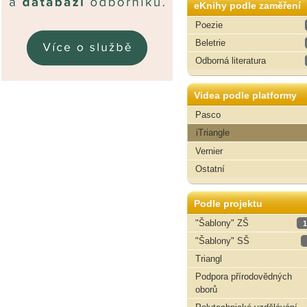
eKnihy podle zaměření
Poezie
Beletrie
Odborná literatura
Videa podle platformy
Pasco
iTriangle
Vernier
Ostatní
Podle projektu
"Šablony" ZŠ
1
"Šablony" SŠ
Triangl
Podpora přírodovědných
oborů