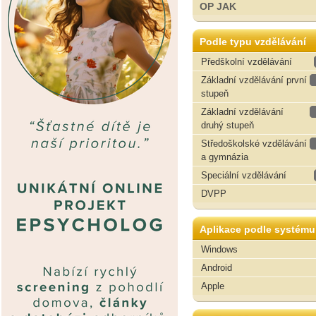
OP JAK
Podle typu vzdělávání
Předškolní vzdělávání
Základní vzdělávání první
stupeň
Základní vzdělávání
druhý stupeň
Středoškolské vzdělávání
a gymnázia
Speciální vzdělávání
DVPP
Aplikace podle systému
Windows
Android
Apple