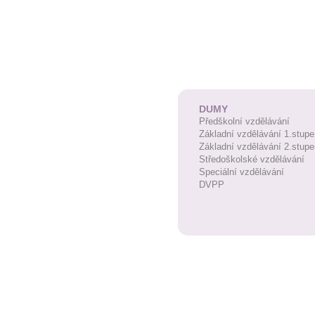
DUMY
Předškolní vzdělávání
Základní vzdělávání 1.stupe
Základní vzdělávání 2.stupe
Středoškolské vzdělávání
Speciální vzdělávání
DVPP