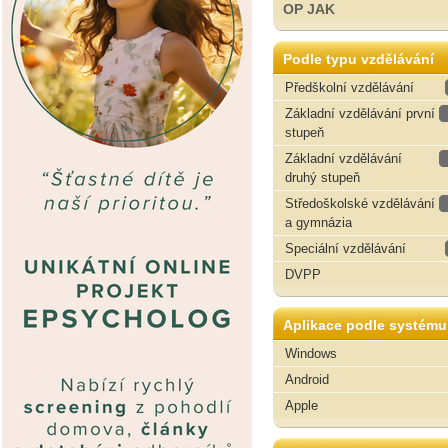
OP JAK
Podle typu vzdělávání
Předškolní vzdělávání
Základní vzdělávání první
stupeň
Základní vzdělávání
druhý stupeň
Středoškolské vzdělávání
a gymnázia
Speciální vzdělávání
DVPP
Aplikace podle systému
Windows
Android
Apple