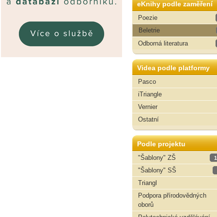
eKnihy podle zaměření
Poezie
Beletrie
Odborná literatura
Videa podle platformy
Pasco
iTriangle
Vernier
Ostatní
Podle projektu
"Šablony" ZŠ
1
"Šablony" SŠ
Triangl
Podpora přírodovědných
oborů