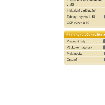
Polytechnické vzdělávání
v MŠ
Inkluzivní vzdělávání
Tablety - výzva č. 51
CKP výzva č.10
Podle typu výukového z
Pracovní listy
Výukové materiály
Multimédia
Ostatní