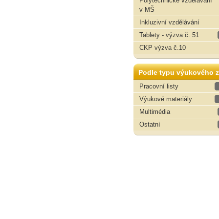
Polytechnické vzdělávání
v MŠ
Inkluzivní vzdělávání
Tablety - výzva č. 51
CKP výzva č.10
Podle typu výukového z
Pracovní listy
Výukové materiály
Multimédia
Ostatní