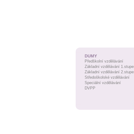
DUMY
Předškolní vzdělávání
Základní vzdělávání 1.stupe
Základní vzdělávání 2.stupe
Středoškolské vzdělávání
Speciální vzdělávání
DVPP