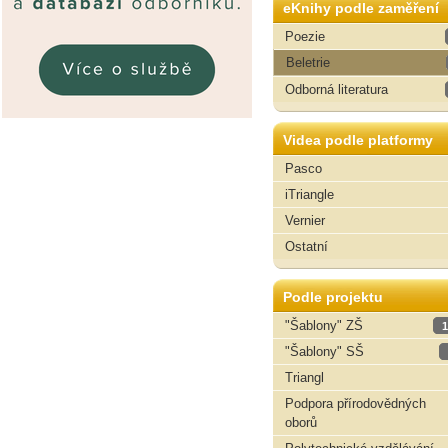
eKnihy podle zaměření
Poezie
Beletrie
Odborná literatura
Videa podle platformy
Pasco
iTriangle
Vernier
Ostatní
Podle projektu
"Šablony" ZŠ
1
"Šablony" SŠ
Triangl
Podpora přírodovědných
oborů