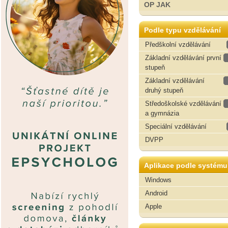
OP JAK
Podle typu vzdělávání
Předškolní vzdělávání
Základní vzdělávání první
stupeň
Základní vzdělávání
druhý stupeň
Středoškolské vzdělávání
a gymnázia
Speciální vzdělávání
DVPP
Aplikace podle systému
Windows
Android
Apple