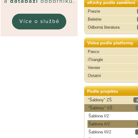
eKnihy podle zaměření
Poezie
Beletrie
Odborná literatura
Videa podle platformy
Pasco
iTriangle
Vernier
Ostatní
Podle projektu
"Šablony" ZŠ
1
"Šablony" SŠ
Šablona I/2
Šablona II/2
Šablona III/2