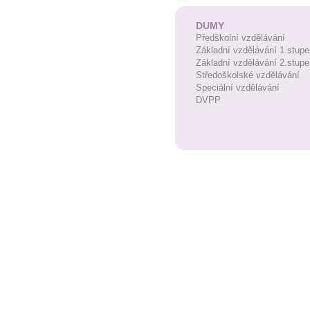
DUMY
Předškolní vzdělávání
Základní vzdělávání 1.stupe
Základní vzdělávání 2.stupe
Středoškolské vzdělávání
Speciální vzdělávání
DVPP