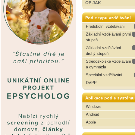
OP JAK
Podle typu vzdělávání
Předškolní vzdělávání
Základní vzdělávání první
stupeň
Základní vzdělávání
druhý stupeň
Středoškolské vzdělávání
a gymnázia
Speciální vzdělávání
DVPP
Aplikace podle systému
Windows
Android
Apple