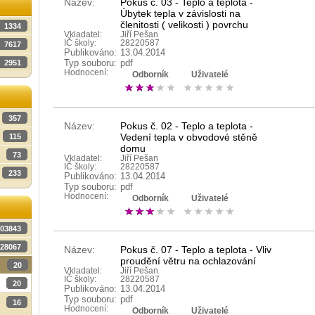
Název:
Pokus č. 03 - Teplo a teplota -
Úbytek tepla v závislosti na
členitosti ( velikosti ) povrchu
1334
Vkladatel:
Jiří Pešan
IČ školy:
28220587
7617
Publikováno:
13.04.2014
Typ souboru:
pdf
2951
Hodnocení:
Odborník
Uživatelé
357
Název:
Pokus č. 02 - Teplo a teplota -
Vedení tepla v obvodové stěně
115
domu
73
Vkladatel:
Jiří Pešan
IČ školy:
28220587
233
Publikováno:
13.04.2014
Typ souboru:
pdf
Hodnocení:
Odborník
Uživatelé
03843
28067
Název:
Pokus č. 07 - Teplo a teplota - Vliv
proudění větru na ochlazování
20
Vkladatel:
Jiří Pešan
IČ školy:
28220587
20
Publikováno:
13.04.2014
Typ souboru:
pdf
16
Hodnocení:
Odborník
Uživatelé