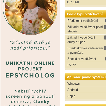
OP JAK
Podle typu vzdělávání
Předškolní vzdělávání
Základní vzdělávání první
stupeň
Základní vzdělávání
druhý stupeň
Středoškolské vzdělávání
a gymnázia
Speciální vzdělávání
DVPP
Aplikace podle systému
Windows
Android
Apple