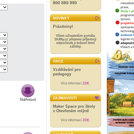
800 880 990
NOVINKY
Prázdniny!
Všem uživatelům portálu
DUMy.cz přejeme příjemný
odpočinek a krásné letní
zážitky.
AKCE
Vzdělávání pro
pedagogy
Více informací
ZDE
.
ZAJÍMAVOSTI
Maker Space pro školy
v Otevřeném mlýně
Více informací
ZDE
.