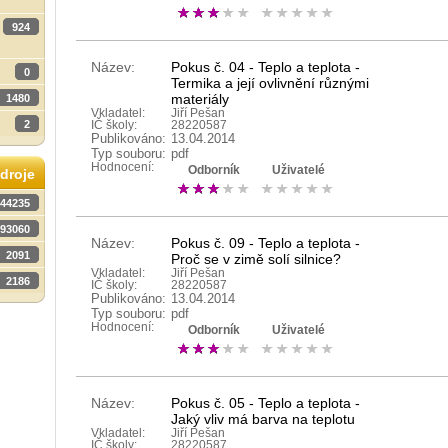
924
Název:
Pokus č. 04 - Teplo a teplota -
0
Termika a její ovlivnění různými
materiály
1480
Vkladatel:
Jiří Pešan
2
IČ školy:
28220587
Publikováno:
13.04.2014
Typ souboru:
pdf
Hodnocení:
Odborník
Uživatelé
droje
44235
93060
Název:
Pokus č. 09 - Teplo a teplota -
2091
Proč se v zimě solí silnice?
Vkladatel:
Jiří Pešan
2186
IČ školy:
28220587
Publikováno:
13.04.2014
Typ souboru:
pdf
Hodnocení:
Odborník
Uživatelé
Název:
Pokus č. 05 - Teplo a teplota -
Jaký vliv má barva na teplotu
Vkladatel:
Jiří Pešan
IČ školy:
28220587