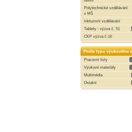
oborů
Polytechnické vzdělávání
v MŠ
Inkluzivní vzdělávání
Tablety - výzva č. 51
CKP výzva č.10
Podle typu výukového z
Pracovní listy
Výukové materiály
Multimédia
Ostatní