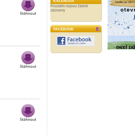
KALENDÁŘ
Prozatím nejsou žádné
záznamy
FACEBOOK