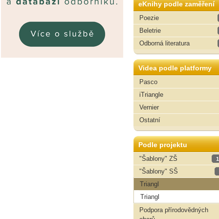
eKnihy podle zaměření
Poezie
Beletrie
Odborná literatura
Videa podle platformy
Pasco
iTriangle
Vernier
Ostatní
Podle projektu
"Šablony" ZŠ
1
"Šablony" SŠ
Triangl
Triangl
Podpora přírodovědných