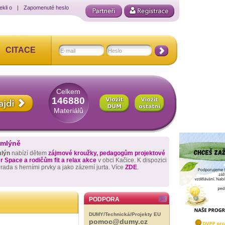
ekli o
|
Zapomenuté heslo
CITACE
Celkem
146880
Materiálů
 mlýně
mlýn
nabízí dětem
zájmové kroužky, pedagogům projektové
 Space a rodičům fit a relax akce
v obci Kačice. K dispozici
hrada s herními prvky a jako zázemí jurta. Více
ZDE
.
PODPORA
DUMY/Technická/Projekty EU
pomoc@dumy.cz