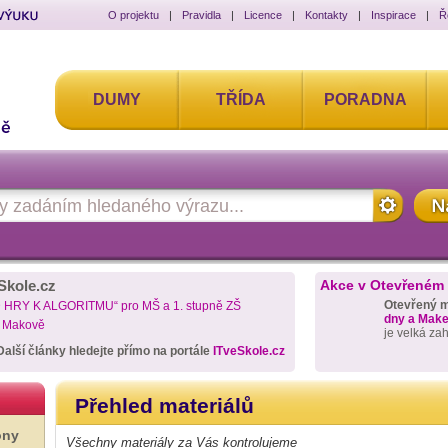
O projektu
|
Pravidla
|
Licence
|
Kontakty
|
Inspirace
|
Ř
DUMY
TŘÍDA
PORADNA
Skole.cz
Akce v Otevřeném
Otevřený 
D HRY K ALGORITMU“ pro MŠ a 1. stupně ZŠ
dny a Maker
a Makově
je velká za
Další články hledejte přímo na portále
ITveSkole.cz
Přehled materiálů
ony
Všechny materiály za Vás kontrolujeme