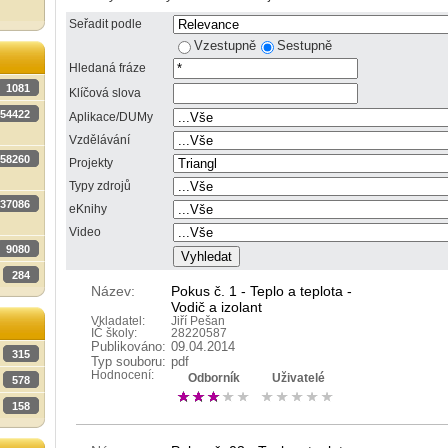
Seřadit podle
Vzestupně
Sestupně
Hledaná fráze
1081
Klíčová slova
54422
Aplikace/DUMy
Vzdělávání
58260
Projekty
Typy zdrojů
37086
eKnihy
Video
9080
284
Název:
Pokus č. 1 - Teplo a teplota -
Vodič a izolant
Vkladatel:
Jiří Pešan
IČ školy:
28220587
Publikováno:
09.04.2014
315
Typ souboru:
pdf
Hodnocení:
Odborník
Uživatelé
578
158